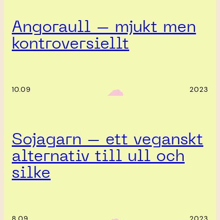
Angoraull – mjukt men
kontroversiellt
‎ ‎‎ ☁︎‎‎
10.09
2023
Sojagarn – ett veganskt
alternativ till ull och
silke
‎ ‎‎ ☁︎‎‎
8.09
2023