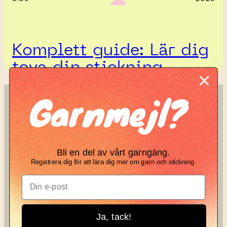
Komplett guide: Lär dig
tova din stickning
Garnmejl?
SÖK
KNIT KNOT
Search
Manifesto
Bli en del av vårt garngäng.
Garnbrev
Registrera dig för att lära dig mer om garn och stickning.
Instagram
Ja, tack!