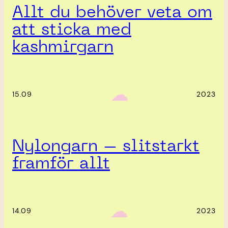
Allt du behöver veta om
att sticka med
kashmirgarn
‎ ‎‎ ☁︎‎‎
15.09
2023
Nylongarn – slitstarkt
framför allt
‎ ‎‎ ☁︎‎‎
14.09
2023