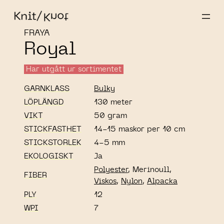
FRAYA
Royal
Har utgått ur sortimentet
GARNKLASS
Bulky
LÖPLÄNGD
130 meter
VIKT
50 gram
STICKFASTHET
14-15 maskor per 10 cm
STICKSTORLEK
4-5 mm
EKOLOGISKT
Ja
Polyester
, Merinoull,
FIBER
Viskos
,
Nylon
,
Alpacka
PLY
12
WPI
7