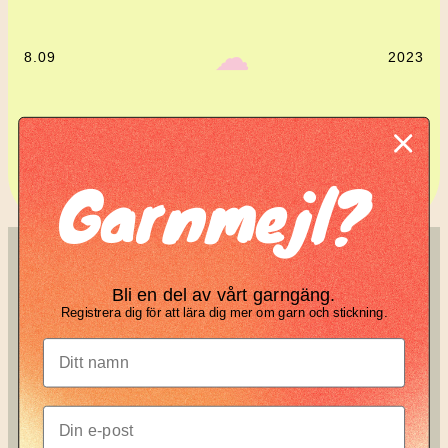
‎ ‎‎ ☁︎‎‎
8.09
2023
Komplett guide: Lär dig
Garnmejl?
tova din stickning
SÖK
KNIT KNOT
Bli en del av vårt garngäng.
Search
Registrera dig för att lära dig mer om garn och stickning.
Manifesto
Garnbrev
Instagram