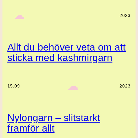
‎ ‎‎ ☁︎‎‎
2023
Allt du behöver veta om att
sticka med kashmirgarn
‎ ‎‎ ☁︎‎‎
15.09
2023
Nylongarn – slitstarkt
framför allt