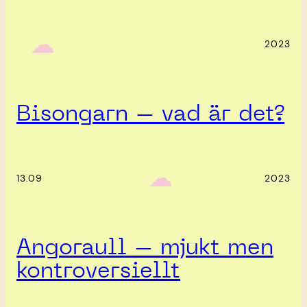
‎ ‎‎ ☁︎‎‎
2023
Bisongarn – vad är det?
‎ ‎‎ ☁︎‎‎
13.09
2023
Angoraull – mjukt men
kontroversiellt