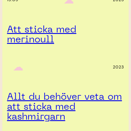
Att sticka med
merinoull
‎ ‎‎ ☁︎‎‎
2023
Allt du behöver veta om
att sticka med
kashmirgarn