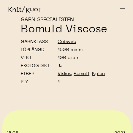
GARN SPECIALISTEN
Bomuld Viscose
GARNKLASS
Cobweb
LÖPLÄNGD
1600 meter
VIKT
100 gram
EKOLOGISKT
Ja
FIBER
Viskos
,
Bomull
,
Nylon
PLY
1
‎ ‎‎ ☁︎‎‎
15.09
2023