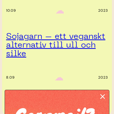
‎ ‎‎ ☁︎‎‎
10.09
2023
Sojagarn – ett veganskt
alternativ till ull och
silke
‎ ‎‎ ☁︎‎‎
8.09
2023
Komplett guide: Lär dig
tova din stickning