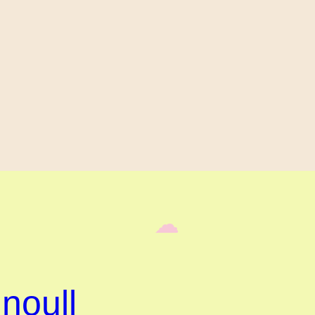
‎ ‎‎ ☁︎‎‎
noull