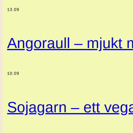
13.09
Angoraull – mjukt m
10.09
Sojagarn – ett vegan