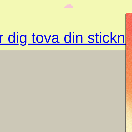
‎ ‎‎ ☁︎‎‎
 dig tova din stickn