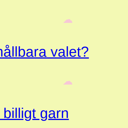
‎ ‎‎ ☁︎‎‎
ållbara valet?
‎ ‎‎ ☁︎‎‎
billigt garn