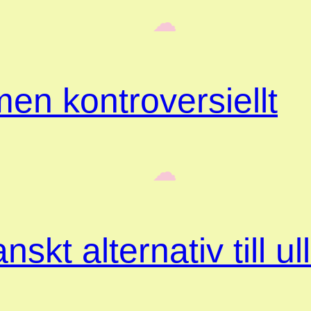
‎ ‎‎ ☁︎‎‎
en kontroversiellt
‎ ‎‎ ☁︎‎‎
skt alternativ till ul