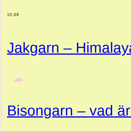
15.09
Jakgarn – Himalaya
‎ ‎‎ ☁︎‎‎
Bisongarn – vad är