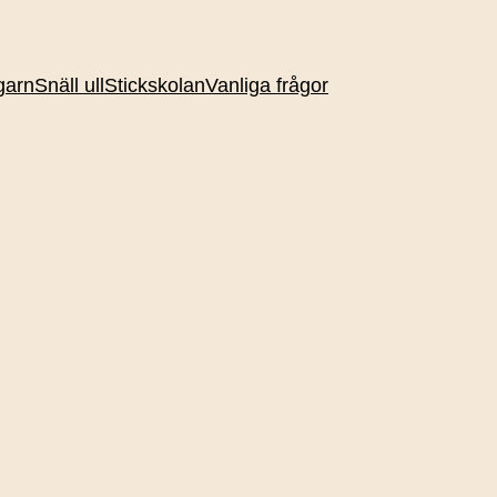
garn
Snäll ull
Stickskolan
Vanliga frågor