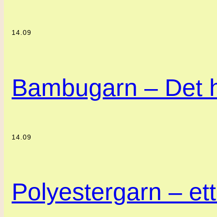
14.09
Bambugarn – Det h
14.09
Polyestergarn – ett 