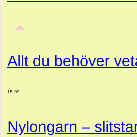
‎ ‎‎ ☁︎‎‎
Allt du behöver ve
15.09
Nylongarn – slitstar