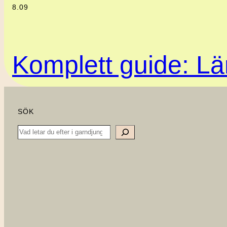
8.09
Komplett guide: Lär
SÖK
Search