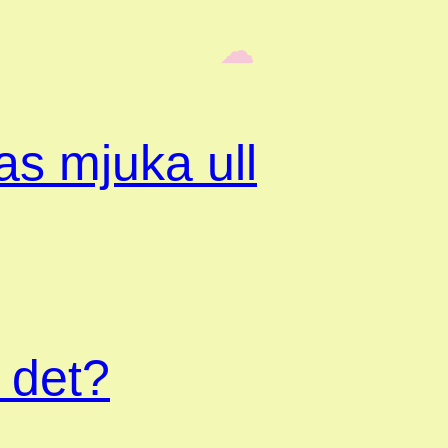
‎ ‎‎ ☁︎‎‎
s mjuka ull
 det?