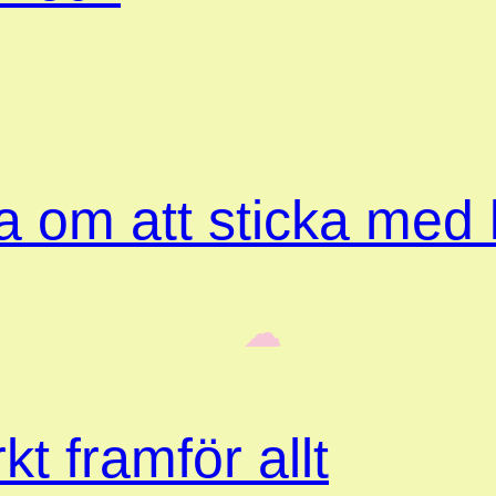
ta om att sticka med
‎ ‎‎ ☁︎‎‎
kt framför allt