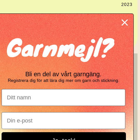
2023
Garnmejl?
ing
KNIT KNOT
Bli en del av vårt garngäng.
Registrera dig för att lära dig mer om garn och stickning.
Manifesto
Garnbrev
Instagram