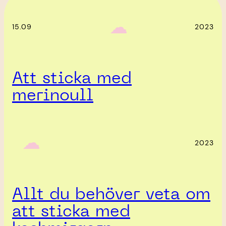
‎ ‎‎ ☁︎‎‎
15.09
2023
Att sticka med
merinoull
‎ ‎‎ ☁︎‎‎
2023
Allt du behöver veta om
att sticka med