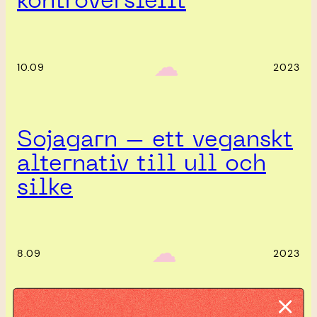
kontroversiellt
‎ ‎‎ ☁︎‎‎
10.09
2023
Sojagarn – ett veganskt
alternativ till ull och
silke
‎ ‎‎ ☁︎‎‎
8.09
2023