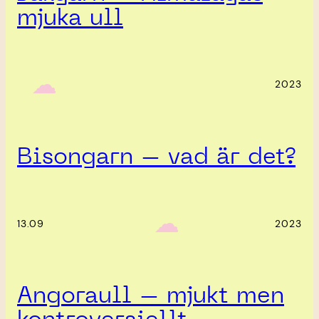
mjuka ull
‎ ‎‎ ☁︎‎‎
2023
Bisongarn – vad är det?
‎ ‎‎ ☁︎‎‎
13.09
2023
Angoraull – mjukt men