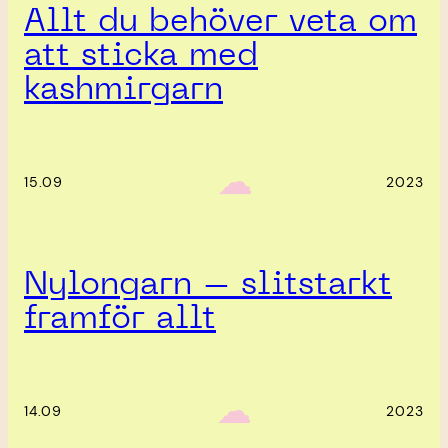
Allt du behöver veta om
att sticka med
kashmirgarn
‎ ‎‎ ☁︎‎‎
15.09
2023
Nylongarn – slitstarkt
framför allt
‎ ‎‎ ☁︎‎‎
14.09
2023