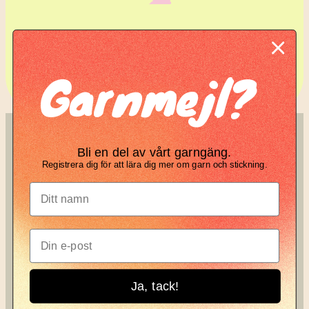
Komplett guide: Lär dig
Garnmejl?
tova din stickning
SÖK
KNIT KNOT
Bli en del av vårt garngäng.
Registrera dig för att lära dig mer om garn och stickning.
Search
Manifesto
Garnbrev
Instagram
Ja, tack!