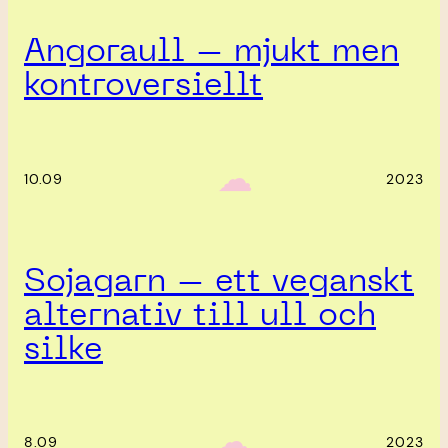
Angoraull – mjukt men
kontroversiellt
‎ ‎‎ ☁︎‎‎
10.09
2023
Sojagarn – ett veganskt
alternativ till ull och
silke
‎ ‎‎ ☁︎‎‎
8.09
2023