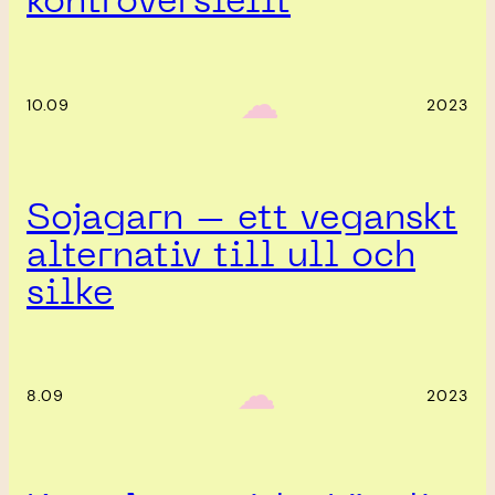
kontroversiellt
‎ ‎‎ ☁︎‎‎
10.09
2023
Sojagarn – ett veganskt
alternativ till ull och
silke
‎ ‎‎ ☁︎‎‎
8.09
2023