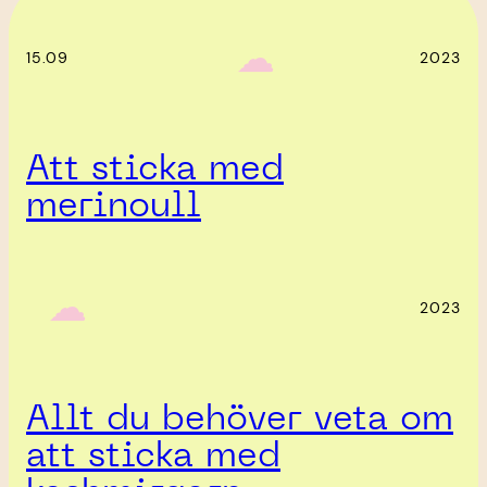
‎ ‎‎ ☁︎‎‎
15.09
2023
Att sticka med
merinoull
‎ ‎‎ ☁︎‎‎
2023
Allt du behöver veta om
att sticka med