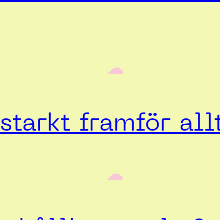
‎ ‎‎ ☁︎‎‎
starkt framför all
‎ ‎‎ ☁︎‎‎