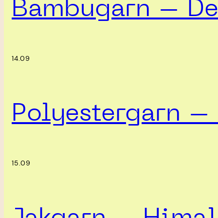
Bambugarn – Det
14.09
Polyestergarn – 
15.09