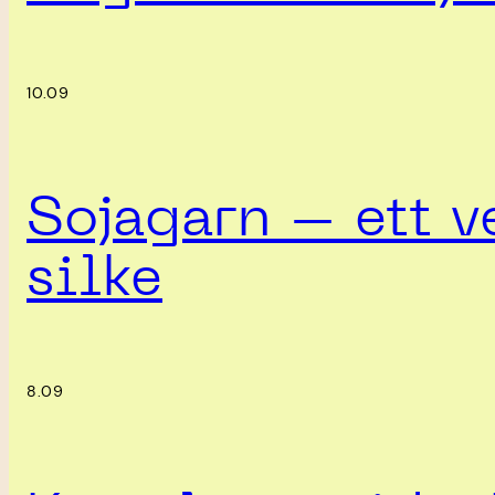
10.09
Sojagarn – ett ve
silke
8.09