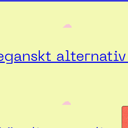
‎ ‎‎ ☁︎‎‎
ganskt alternativ 
‎ ‎‎ ☁︎‎‎