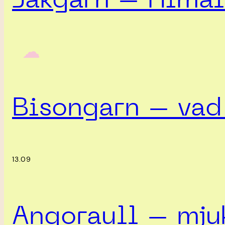
Jakgarn – Himal
‎ ‎‎ ☁︎‎‎
Bisongarn – vad 
13.09
Angoraull – mjuk