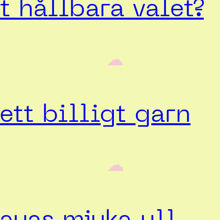
 hållbara valet?
‎ ‎‎ ☁︎‎‎
ett billigt garn
‎ ‎‎ ☁︎‎‎