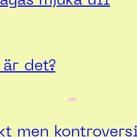
ayas mjuka ull
är det?
‎ ‎‎ ☁︎‎‎
t men kontroversi