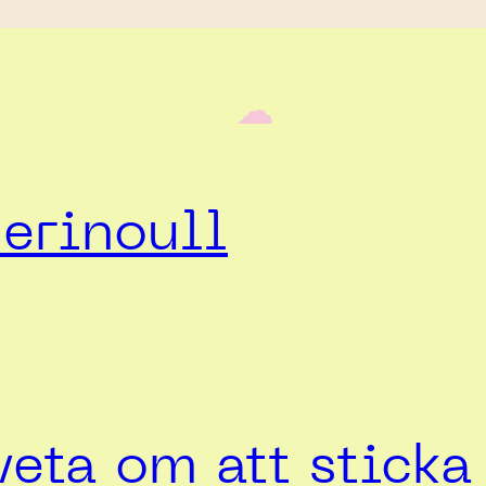
‎ ‎‎ ☁︎‎‎
erinoull
veta om att stick