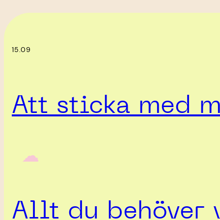
15.09
Att sticka med m
‎ ‎‎ ☁︎‎‎
Allt du behöver 