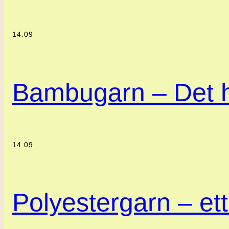
14.09
Bambugarn – Det h
14.09
Polyestergarn – ett 