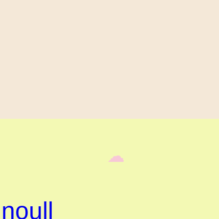
‎ ‎‎ ☁︎‎‎
noull