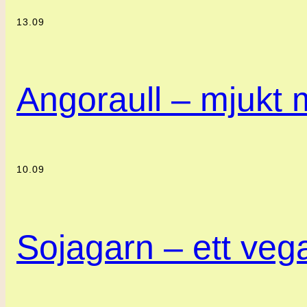
13.09
Angoraull – mjukt m
10.09
Sojagarn – ett vegan