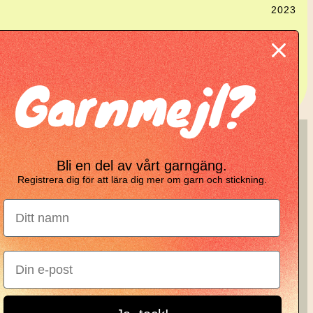
2023
Garnmejl?
ing
KNIT KNOT
Bli en del av vårt garngäng.
Registrera dig för att lära dig mer om garn och stickning.
Manifesto
Garnbrev
Instagram