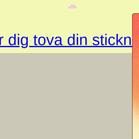
‎ ‎‎ ☁︎‎‎
 dig tova din stickn