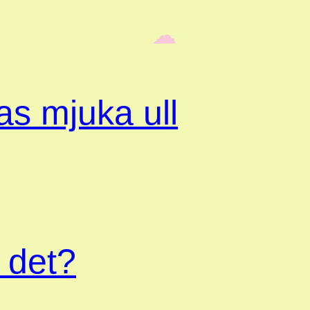
‎ ‎‎ ☁︎‎‎
s mjuka ull
 det?