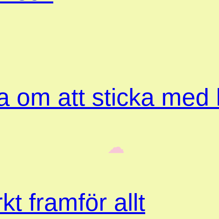
ta om att sticka med
‎ ‎‎ ☁︎‎‎
kt framför allt