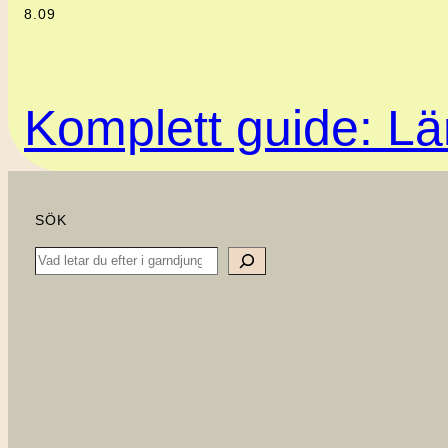
8.09
Komplett guide: Lär
SÖK
Search