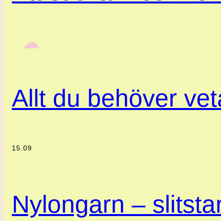
‎ ‎‎ ☁︎‎‎
Allt du behöver ve
15.09
Nylongarn – slitstar