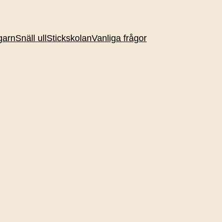
garn
Snäll ull
Stickskolan
Vanliga frågor