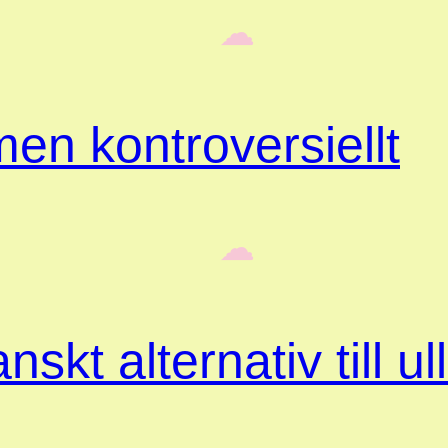
‎ ‎‎ ☁︎‎‎
en kontroversiellt
‎ ‎‎ ☁︎‎‎
skt alternativ till ul