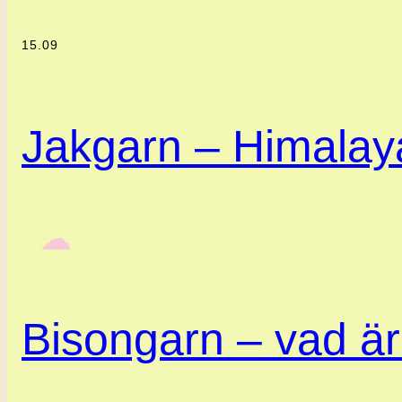
15.09
Jakgarn – Himalaya
‎ ‎‎ ☁︎‎‎
Bisongarn – vad är