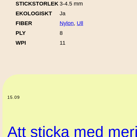
STICKSTORLEK
3-4.5 mm
EKOLOGISKT
Ja
FIBER
Nylon
,
Ull
PLY
8
WPI
11
15.09
Att sticka med meri