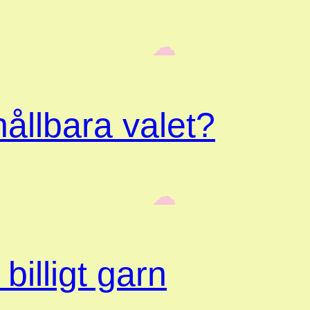
‎ ‎‎ ☁︎‎‎
ållbara valet?
‎ ‎‎ ☁︎‎‎
billigt garn