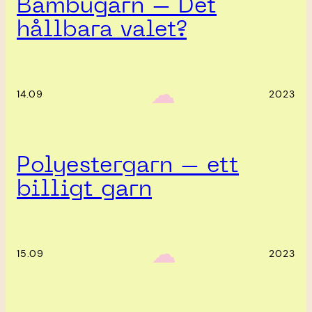
Bambugarn – Det
hållbara valet?
‎ ‎‎ ☁︎‎‎
14.09
2023
Polyestergarn – ett
billigt garn
‎ ‎‎ ☁︎‎‎
15.09
2023