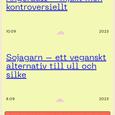
kontroversiellt
‎ ‎‎ ☁︎‎‎
10.09
2023
Sojagarn – ett veganskt
alternativ till ull och
silke
‎ ‎‎ ☁︎‎‎
8.09
2023