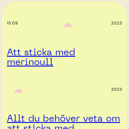
‎ ‎‎ ☁︎‎‎
15.09
2023
Att sticka med
merinoull
‎ ‎‎ ☁︎‎‎
2023
Allt du behöver veta om
att sticka med