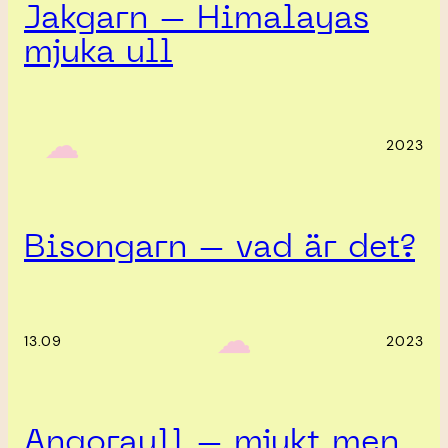
Jakgarn – Himalayas
mjuka ull
‎ ‎‎ ☁︎‎‎
2023
Bisongarn – vad är det?
‎ ‎‎ ☁︎‎‎
13.09
2023
Angoraull – mjukt men