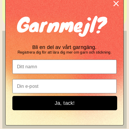
Komplett guide: Lär dig
Garnmejl?
tova din stickning
SÖK
KNIT KNOT
Bli en del av vårt garngäng.
Registrera dig för att lära dig mer om garn och stickning.
Search
Manifesto
Garnbrev
Instagram
Ja, tack!
Knit Knot