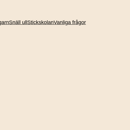
garn
Snäll ull
Stickskolan
Vanliga frågor