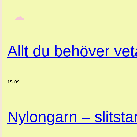
‎ ‎‎ ☁︎‎‎
Allt du behöver ve
15.09
Nylongarn – slitstar