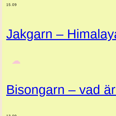
15.09
Jakgarn – Himalaya
‎ ‎‎ ☁︎‎‎
Bisongarn – vad är