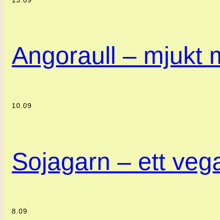
13.09
Angoraull – mjukt m
10.09
Sojagarn – ett vegan
8.09