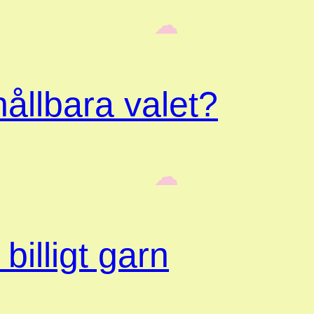
‎ ‎‎ ☁︎‎‎
ållbara valet?
‎ ‎‎ ☁︎‎‎
billigt garn