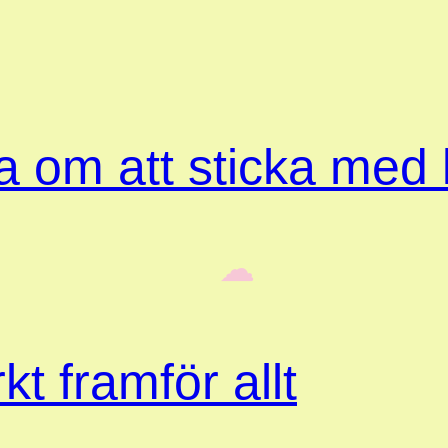
ta om att sticka med
‎ ‎‎ ☁︎‎‎
kt framför allt