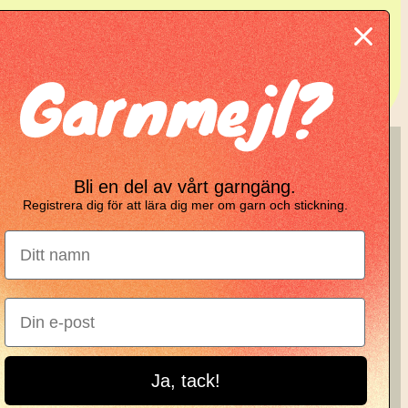
Garnmejl?
ing
KNIT KNOT
Bli en del av vårt garngäng.
Registrera dig för att lära dig mer om garn och stickning.
Manifesto
Garnbrev
Instagram
Ja, tack!