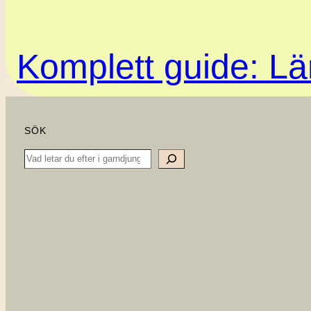
Komplett guide: Lär
SÖK
Search