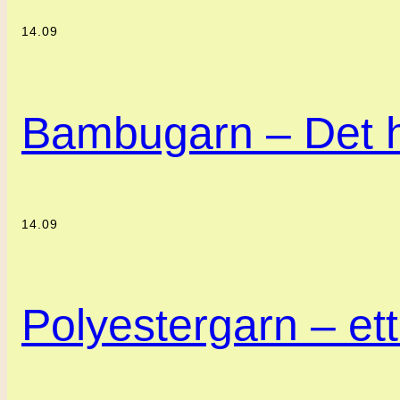
14.09
Bambugarn – Det h
14.09
Polyestergarn – ett 