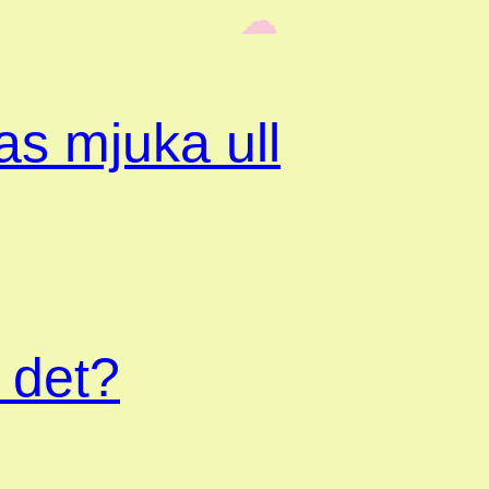
‎ ‎‎ ☁︎‎‎
s mjuka ull
 det?