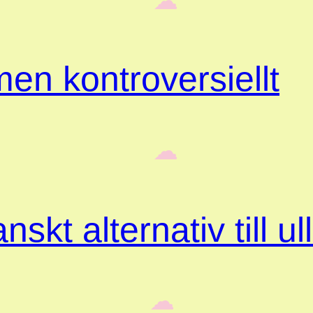
‎ ‎‎ ☁︎‎‎
en kontroversiellt
‎ ‎‎ ☁︎‎‎
skt alternativ till ul
‎ ‎‎ ☁︎‎‎