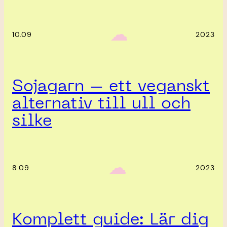
‎ ‎‎ ☁︎‎‎
10.09
2023
Sojagarn – ett veganskt
alternativ till ull och
silke
‎ ‎‎ ☁︎‎‎
8.09
2023
Komplett guide: Lär dig