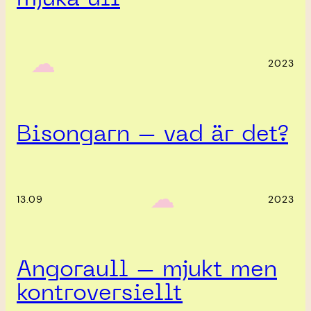
‎ ‎‎ ☁︎‎‎
2023
Bisongarn – vad är det?
‎ ‎‎ ☁︎‎‎
13.09
2023
Angoraull – mjukt men
kontroversiellt