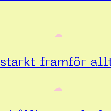
‎ ‎‎ ☁︎‎‎
starkt framför all
‎ ‎‎ ☁︎‎‎