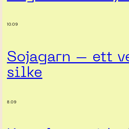
10.09
Sojagarn – ett ve
silke
8.09