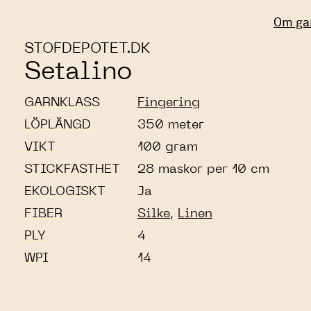
Om ga
STOFDEPOTET.DK
Setalino
GARNKLASS
Fingering
LÖPLÄNGD
350 meter
VIKT
100 gram
STICKFASTHET
28 maskor per 10 cm
EKOLOGISKT
Ja
FIBER
Silke
,
Linen
PLY
4
WPI
14