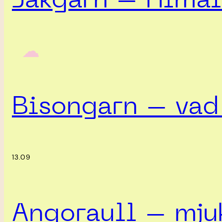
Jakgarn – Himal
‎ ‎‎ ☁︎‎‎
Bisongarn – vad 
13.09
Angoraull – mjuk