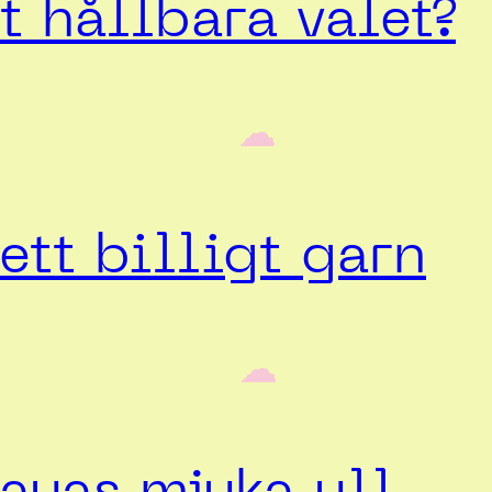
 hållbara valet?
‎ ‎‎ ☁︎‎‎
ett billigt garn
‎ ‎‎ ☁︎‎‎