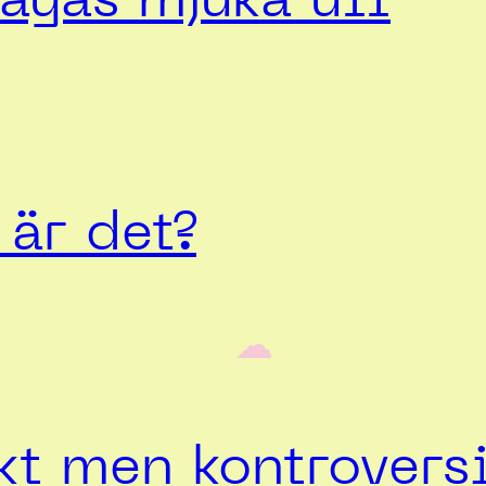
ayas mjuka ull
är det?
‎ ‎‎ ☁︎‎‎
t men kontroversi