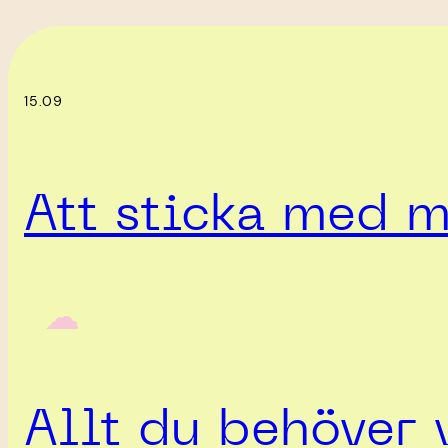
15.09
Att sticka med m
‎ ‎‎ ☁︎‎‎
Allt du behöver 