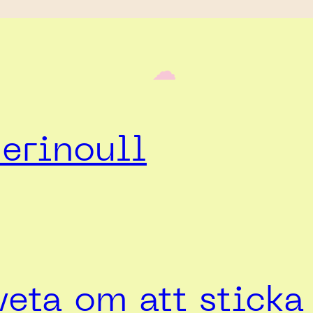
‎ ‎‎ ☁︎‎‎
erinoull
veta om att stick