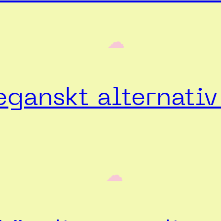
‎ ‎‎ ☁︎‎‎
ganskt alternativ 
‎ ‎‎ ☁︎‎‎