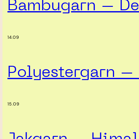
Bambugarn – Det
14.09
Polyestergarn – 
15.09