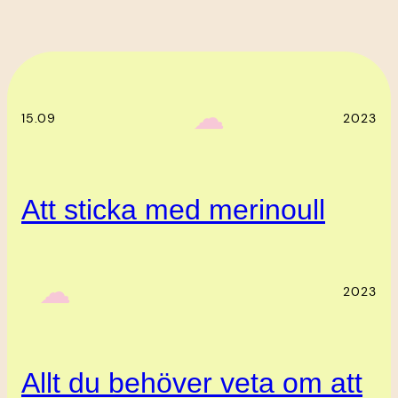
‎ ‎‎ ☁︎‎‎
15.09
2023
Att sticka med merinoull
‎ ‎‎ ☁︎‎‎
2023
Allt du behöver veta om att