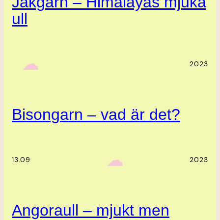
Jakgarn – Himalayas mjuka
ull
‎ ‎‎ ☁︎‎‎
2023
Bisongarn – vad är det?
‎ ‎‎ ☁︎‎‎
13.09
2023
Angoraull – mjukt men