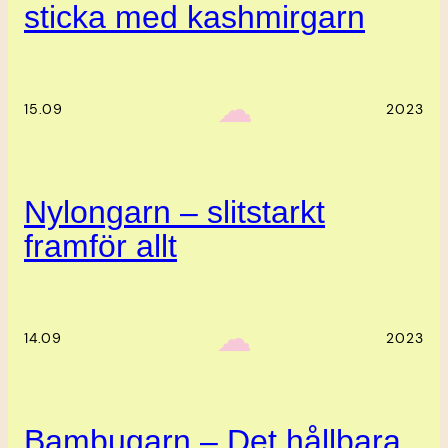
sticka med kashmirgarn
‎ ‎‎ ☁︎‎‎
15.09
2023
Nylongarn – slitstarkt
framför allt
‎ ‎‎ ☁︎‎‎
14.09
2023
Bambugarn – Det hållbara