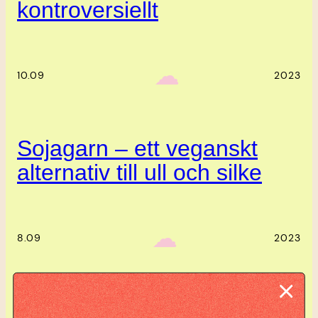
kontroversiellt
‎ ‎‎ ☁︎‎‎
10.09
2023
Sojagarn – ett veganskt
alternativ till ull och silke
‎ ‎‎ ☁︎‎‎
8.09
2023
Komplett guide: Lär dig