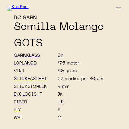
BC GARN
Semilla Melange
GOTS
GARNKLASS
DK
LÖPLÄNGD
175 meter
VIKT
50 gram
STICKFASTHET
22 maskor per 10 cm
STICKSTORLEK
4 mm
EKOLOGISKT
Ja
FIBER
Ull
PLY
8
WPI
11