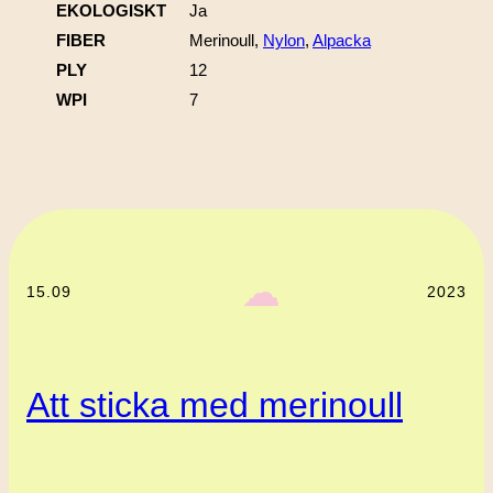
EKOLOGISKT
Ja
FIBER
Merinoull,
Nylon
,
Alpacka
PLY
12
WPI
7
‎ ‎‎ ☁︎‎‎
15.09
2023
Att sticka med merinoull