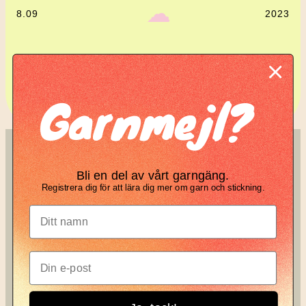
‎ ‎‎ ☁︎‎‎
8.09
2023
Komplett guide: Lär dig
Garnmejl?
tova din stickning
SÖK
KNIT KNOT
Bli en del av vårt garngäng.
Search
Registrera dig för att lära dig mer om garn och stickning.
Manifesto
Garnbrev
Instagram