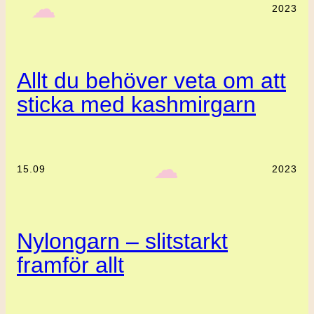
‎ ‎‎ ☁︎‎‎
2023
Allt du behöver veta om att
sticka med kashmirgarn
‎ ‎‎ ☁︎‎‎
15.09
2023
Nylongarn – slitstarkt
framför allt