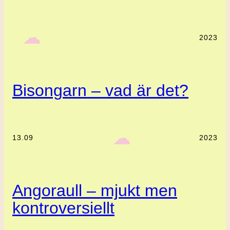
‎ ‎‎ ☁︎‎‎
2023
Bisongarn – vad är det?
‎ ‎‎ ☁︎‎‎
13.09
2023
Angoraull – mjukt men
kontroversiellt