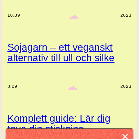
‎ ‎‎ ☁︎‎‎
10.09
2023
Sojagarn – ett veganskt
alternativ till ull och silke
‎ ‎‎ ☁︎‎‎
8.09
2023
Komplett guide: Lär dig
tova din stickning