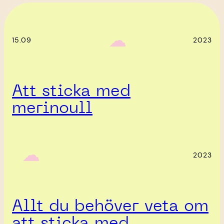
‎ ‎‎ ☁︎‎‎
15.09
2023
Att sticka med
merinoull
‎ ‎‎ ☁︎‎‎
2023
Allt du behöver veta om
att sticka med