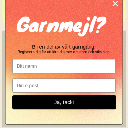
Komplett guide: Lär dig
Garnmejl?
tova din stickning
SÖK
KNIT KNOT
Bli en del av vårt garngäng.
Registrera dig för att lära dig mer om garn och stickning.
Search
Manifesto
Garnbrev
Instagram
Ja, tack!
Knit Knot