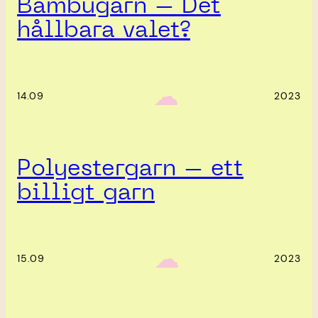
Bambugarn – Det
hållbara valet?
‎ ‎‎ ☁︎‎‎
14.09
2023
Polyestergarn – ett
billigt garn
‎ ‎‎ ☁︎‎‎
15.09
2023