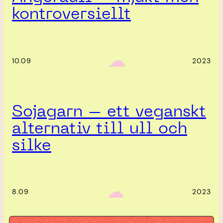
kontroversiellt
‎ ‎‎ ☁︎‎‎
10.09
2023
Sojagarn – ett veganskt
alternativ till ull och
silke
‎ ‎‎ ☁︎‎‎
8.09
2023