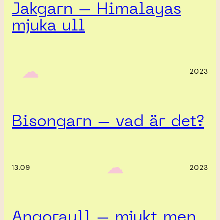
Jakgarn – Himalayas
mjuka ull
‎ ‎‎ ☁︎‎‎
2023
Bisongarn – vad är det?
‎ ‎‎ ☁︎‎‎
13.09
2023
Angoraull – mjukt men