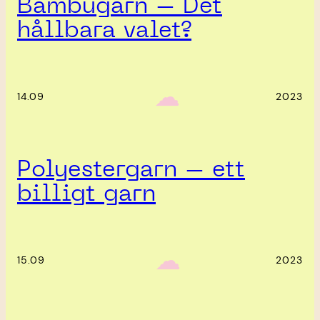
Bambugarn – Det
hållbara valet?
‎ ‎‎ ☁︎‎‎
14.09
2023
Polyestergarn – ett
billigt garn
‎ ‎‎ ☁︎‎‎
15.09
2023