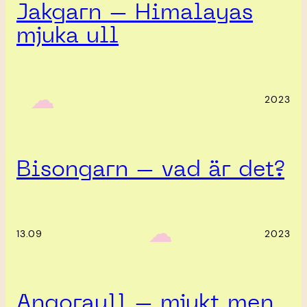
Jakgarn – Himalayas
mjuka ull
‎ ‎‎ ☁︎‎‎
2023
Bisongarn – vad är det?
‎ ‎‎ ☁︎‎‎
13.09
2023
Angoraull – mjukt men