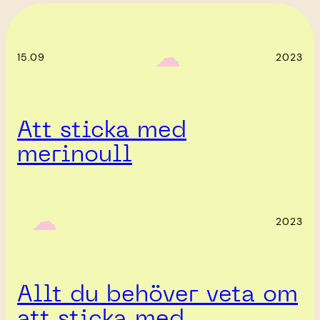
‎ ‎‎ ☁︎‎‎
15.09
2023
Att sticka med
merinoull
‎ ‎‎ ☁︎‎‎
2023
Allt du behöver veta om
att sticka med