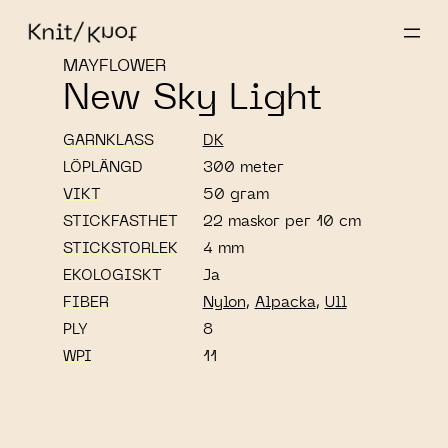
MAYFLOWER
New Sky Light
GARNKLASS
DK
LÖPLÄNGD
300 meter
VIKT
50 gram
STICKFASTHET
22 maskor per 10 cm
STICKSTORLEK
4 mm
EKOLOGISKT
Ja
FIBER
Nylon
,
Alpacka
,
Ull
PLY
8
WPI
11