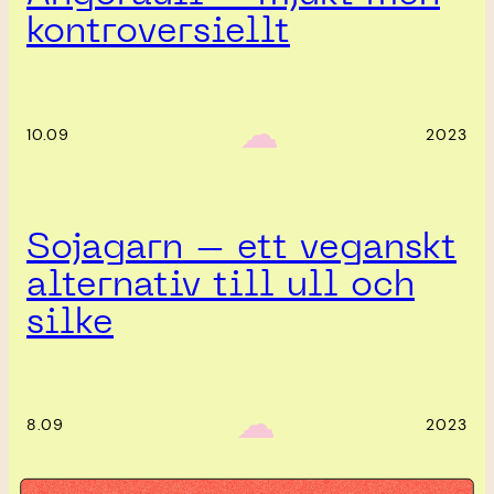
kontroversiellt
‎ ‎‎ ☁︎‎‎
10.09
2023
Sojagarn – ett veganskt
alternativ till ull och
silke
‎ ‎‎ ☁︎‎‎
8.09
2023