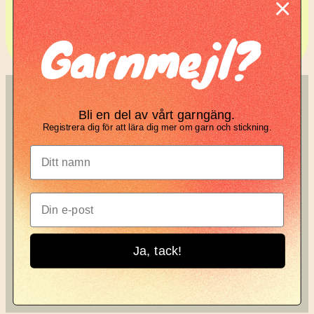
Komplett guide: Lär dig
Garnmejl?
tova din stickning
SÖK
KNIT KNOT
Bli en del av vårt garngäng.
Registrera dig för att lära dig mer om garn och stickning.
Search
Manifesto
Garnbrev
Instagram
Ja, tack!
Knit Knot