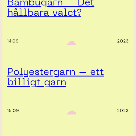
Bambugarn – Det
hållbara valet?
‎ ‎‎ ☁︎‎‎
14.09
2023
Polyestergarn – ett
billigt garn
‎ ‎‎ ☁︎‎‎
15.09
2023