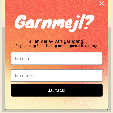
Komplett guide: Lär dig
Garnmejl?
tova din stickning
SÖK
KNIT KNOT
Bli en del av vårt garngäng.
Registrera dig för att lära dig mer om garn och stickning.
Search
Manifesto
Garnbrev
Instagram
Ja, tack!
Knit Knot