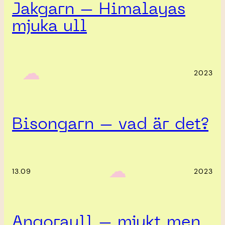
Jakgarn – Himalayas
mjuka ull
‎ ‎‎ ☁︎‎‎
2023
Bisongarn – vad är det?
‎ ‎‎ ☁︎‎‎
13.09
2023
Angoraull – mjukt men