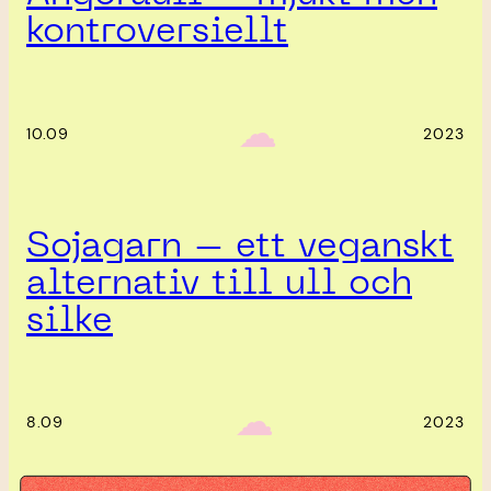
kontroversiellt
‎ ‎‎ ☁︎‎‎
10.09
2023
Sojagarn – ett veganskt
alternativ till ull och
silke
‎ ‎‎ ☁︎‎‎
8.09
2023