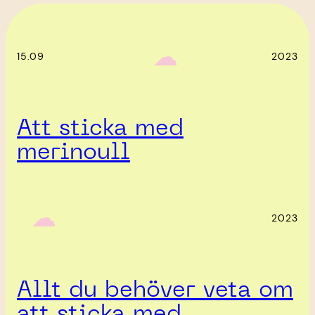
‎ ‎‎ ☁︎‎‎
15.09
2023
Att sticka med
merinoull
‎ ‎‎ ☁︎‎‎
2023
Allt du behöver veta om
att sticka med