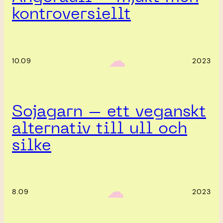
kontroversiellt
‎ ‎‎ ☁︎‎‎
10.09
2023
Sojagarn – ett veganskt
alternativ till ull och
silke
‎ ‎‎ ☁︎‎‎
8.09
2023