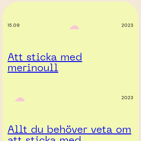
‎ ‎‎ ☁︎‎‎
15.09
2023
Att sticka med
merinoull
‎ ‎‎ ☁︎‎‎
2023
Allt du behöver veta om
att sticka med