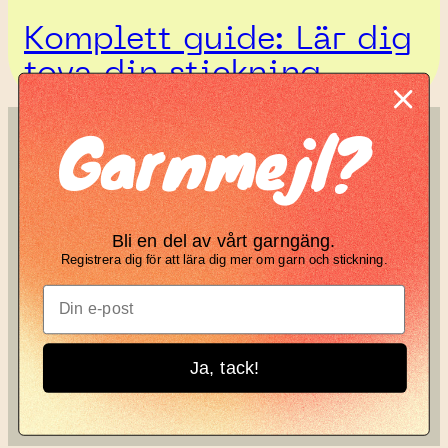
Komplett guide: Lär dig
tova din stickning
Garnmejl?
SÖK
KNIT KNOT
Search
Manifesto
Bli en del av vårt garngäng.
Garnbrev
Registrera dig för att lära dig mer om garn och stickning.
Instagram
Ja, tack!
Knit Knot