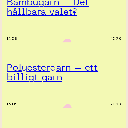
Bambugarn – Det
hållbara valet?
‎ ‎‎ ☁︎‎‎
14.09
2023
Polyestergarn – ett
billigt garn
‎ ‎‎ ☁︎‎‎
15.09
2023