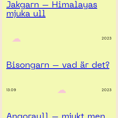
Jakgarn – Himalayas
mjuka ull
‎ ‎‎ ☁︎‎‎
2023
Bisongarn – vad är det?
‎ ‎‎ ☁︎‎‎
13.09
2023
Angoraull – mjukt men