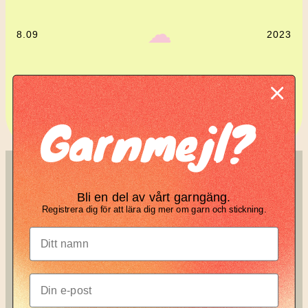
‎ ‎‎ ☁︎‎‎
8.09
2023
Komplett guide: Lär dig
Garnmejl?
tova din stickning
SÖK
KNIT KNOT
Bli en del av vårt garngäng.
Search
Registrera dig för att lära dig mer om garn och stickning.
Manifesto
Garnbrev
Instagram