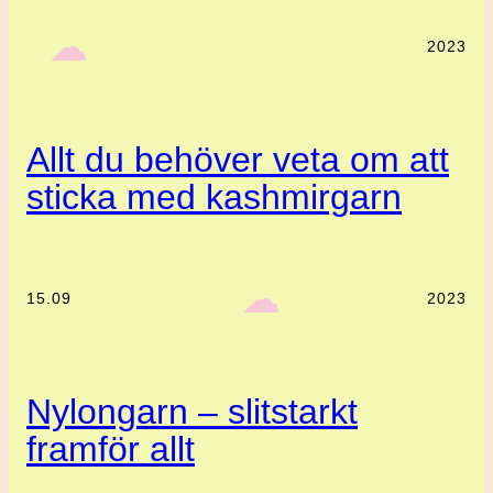
‎ ‎‎ ☁︎‎‎
2023
Allt du behöver veta om att
sticka med kashmirgarn
‎ ‎‎ ☁︎‎‎
15.09
2023
Nylongarn – slitstarkt
framför allt