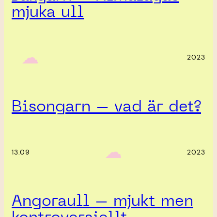
mjuka ull
‎ ‎‎ ☁︎‎‎
2023
Bisongarn – vad är det?
‎ ‎‎ ☁︎‎‎
13.09
2023
Angoraull – mjukt men