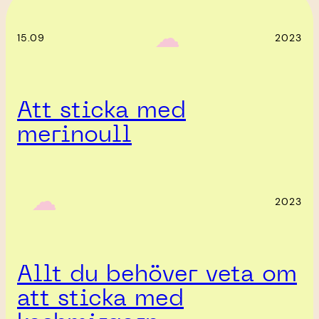
‎ ‎‎ ☁︎‎‎
15.09
2023
Att sticka med
merinoull
‎ ‎‎ ☁︎‎‎
2023
Allt du behöver veta om
att sticka med