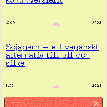
kontroversiellt
‎ ‎‎ ☁︎‎‎
10.09
2023
Sojagarn – ett veganskt
alternativ till ull och
silke
‎ ‎‎ ☁︎‎‎
8.09
2023