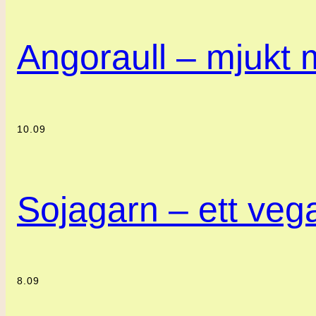
Angoraull – mjukt m
10.09
Sojagarn – ett vegan
8.09