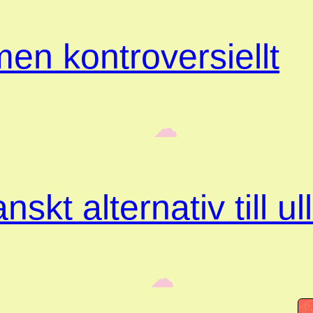
en kontroversiellt
‎ ‎‎ ☁︎‎‎
skt alternativ till ul
‎ ‎‎ ☁︎‎‎