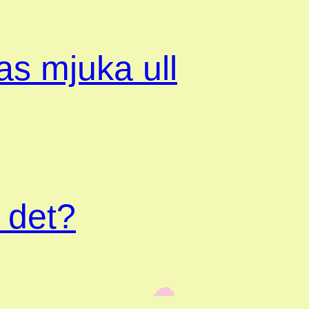
s mjuka ull
 det?
‎ ‎‎ ☁︎‎‎