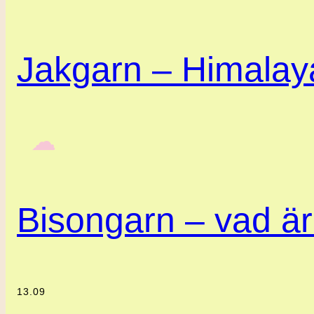
Jakgarn – Himalaya
‎ ‎‎ ☁︎‎‎
Bisongarn – vad är
13.09