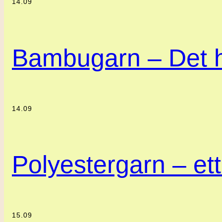
14.09
Bambugarn – Det h
14.09
Polyestergarn – ett 
15.09