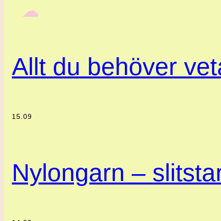
‎ ‎‎ ☁︎‎‎
Allt du behöver ve
15.09
Nylongarn – slitstar