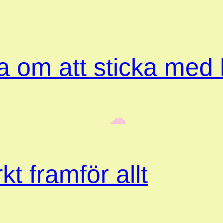
ta om att sticka med
‎ ‎‎ ☁︎‎‎
kt framför allt