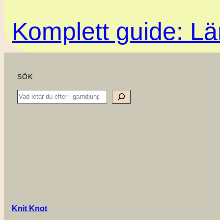
Komplett guide: Lär
SÖK
Search
Knit Knot