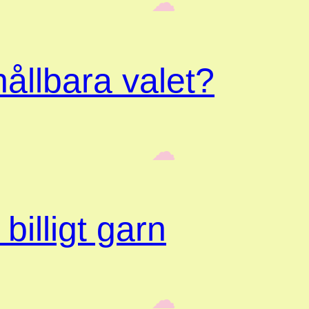
‎ ‎‎ ☁︎‎‎
ållbara valet?
‎ ‎‎ ☁︎‎‎
billigt garn
‎ ‎‎ ☁︎‎‎