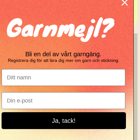
Garnmejl?
ing
KNIT KNOT
Bli en del av vårt garngäng.
Registrera dig för att lära dig mer om garn och stickning.
Manifesto
Garnbrev
Instagram
Ja, tack!