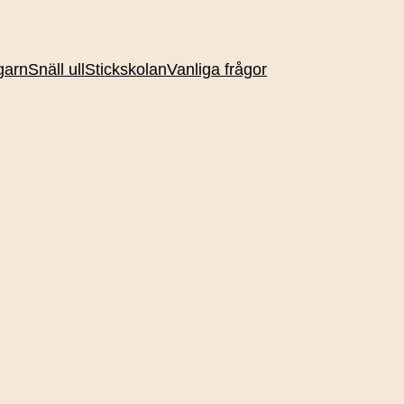
garn
Snäll ull
Stickskolan
Vanliga frågor