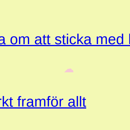
ta om att sticka med
‎ ‎‎ ☁︎‎‎
kt framför allt