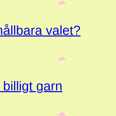
‎ ‎‎ ☁︎‎‎
ållbara valet?
‎ ‎‎ ☁︎‎‎
billigt garn
‎ ‎‎ ☁︎‎‎