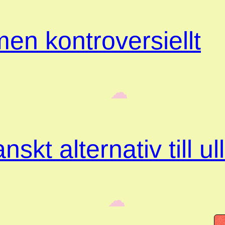
en kontroversiellt
‎ ‎‎ ☁︎‎‎
skt alternativ till ul
‎ ‎‎ ☁︎‎‎