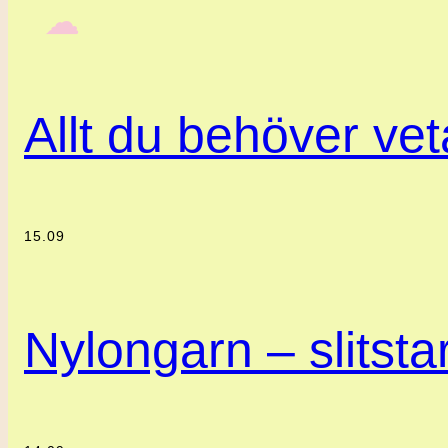
‎ ‎‎ ☁︎‎‎
Allt du behöver ve
15.09
Nylongarn – slitstar