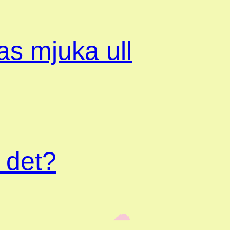
s mjuka ull
 det?
‎ ‎‎ ☁︎‎‎