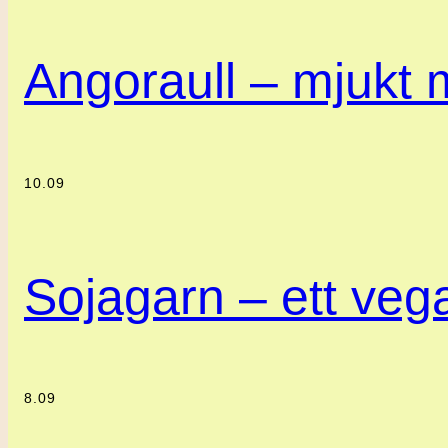
Angoraull – mjukt m
10.09
Sojagarn – ett vegan
8.09