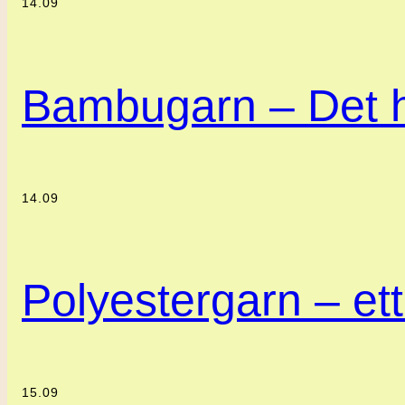
14.09
Bambugarn – Det h
14.09
Polyestergarn – ett 
15.09