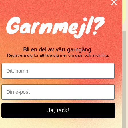
Garnmejl?
ing
KNIT KNOT
Bli en del av vårt garngäng.
Registrera dig för att lära dig mer om garn och stickning.
Manifesto
Garnbrev
Instagram
Ja, tack!