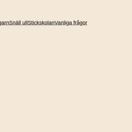
garn
Snäll ull
Stickskolan
Vanliga frågor