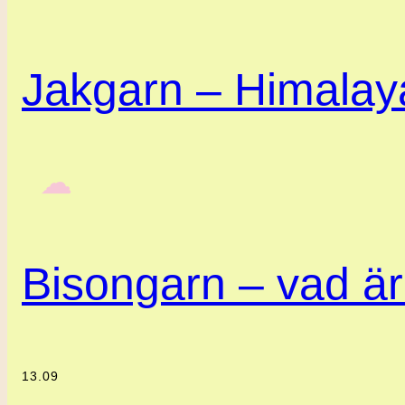
Jakgarn – Himalaya
‎ ‎‎ ☁︎‎‎
Bisongarn – vad är
13.09