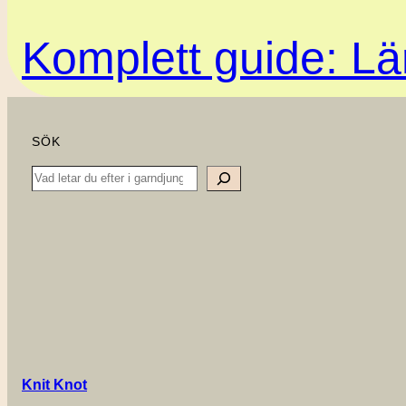
Komplett guide: Lär
SÖK
Search
Knit Knot