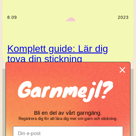
‎ ‎‎ ☁︎‎‎
8.09
2023
Komplett guide: Lär dig
tova din stickning
Garnmejl?
SÖK
KNIT KNOT
Search
Manifesto
Bli en del av vårt garngäng.
Garnbrev
Registrera dig för att lära dig mer om garn och stickning.
Instagram