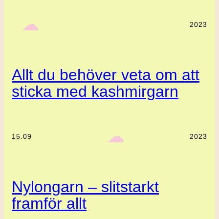
‎ ‎‎ ☁︎‎‎
2023
Allt du behöver veta om att
sticka med kashmirgarn
‎ ‎‎ ☁︎‎‎
15.09
2023
Nylongarn – slitstarkt
framför allt