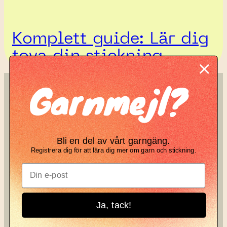
Komplett guide: Lär dig
tova din stickning
Garnmejl?
SÖK
KNIT KNOT
Search
Manifesto
Bli en del av vårt garngäng.
Garnbrev
Registrera dig för att lära dig mer om garn och stickning.
Instagram
Ja, tack!
Knit Knot