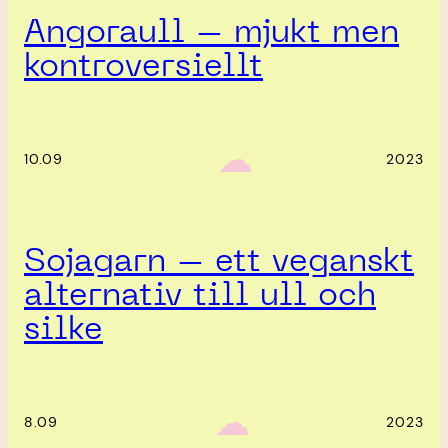
Angoraull – mjukt men
kontroversiellt
‎ ‎‎ ☁︎‎‎
10.09
2023
Sojagarn – ett veganskt
alternativ till ull och
silke
‎ ‎‎ ☁︎‎‎
8.09
2023