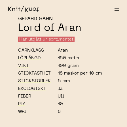
GEPARD GARN
Lord of Aran
Har utgått ur sortimentet
GARNKLASS
Aran
LÖPLÄNGD
150 meter
VIKT
100 gram
STICKFASTHET
18 maskor per 10 cm
STICKSTORLEK
5 mm
EKOLOGISKT
Ja
FIBER
Ull
PLY
10
WPI
8