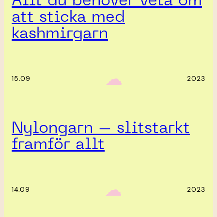
Allt du behöver veta om
att sticka med
kashmirgarn
‎ ‎‎ ☁︎‎‎
15.09
2023
Nylongarn – slitstarkt
framför allt
‎ ‎‎ ☁︎‎‎
14.09
2023