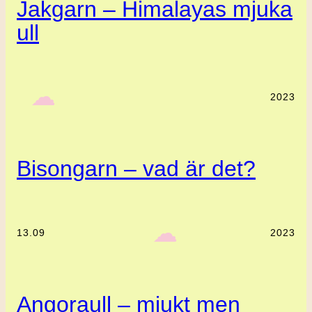
Jakgarn – Himalayas mjuka
ull
‎ ‎‎ ☁︎‎‎
2023
Bisongarn – vad är det?
‎ ‎‎ ☁︎‎‎
13.09
2023
Angoraull – mjukt men