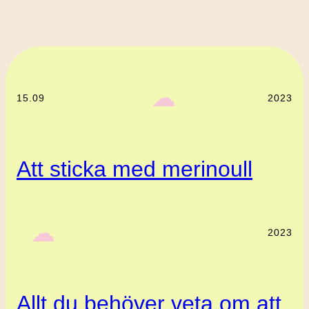
‎ ‎‎ ☁︎‎‎
15.09
2023
Att sticka med merinoull
‎ ‎‎ ☁︎‎‎
2023
Allt du behöver veta om att