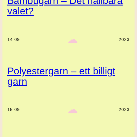
Bambugarn – Det hållbara
valet?
‎ ‎‎ ☁︎‎‎
14.09
2023
Polyestergarn – ett billigt
garn
‎ ‎‎ ☁︎‎‎
15.09
2023