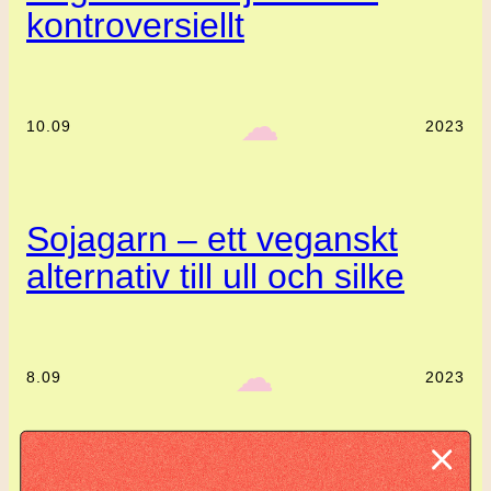
kontroversiellt
‎ ‎‎ ☁︎‎‎
10.09
2023
Sojagarn – ett veganskt
alternativ till ull och silke
‎ ‎‎ ☁︎‎‎
8.09
2023
Komplett guide: Lär dig