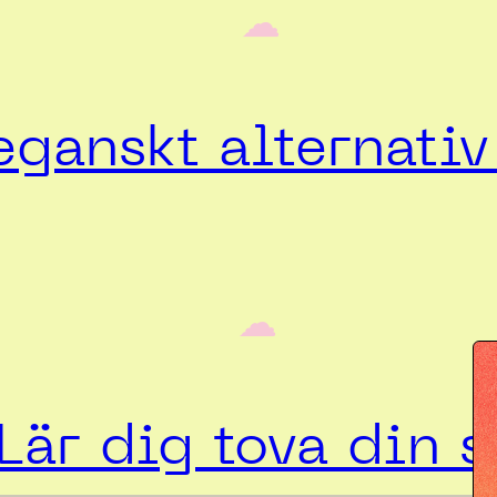
‎ ‎‎ ☁︎‎‎
ganskt alternativ 
‎ ‎‎ ☁︎‎‎
Lär dig tova din s