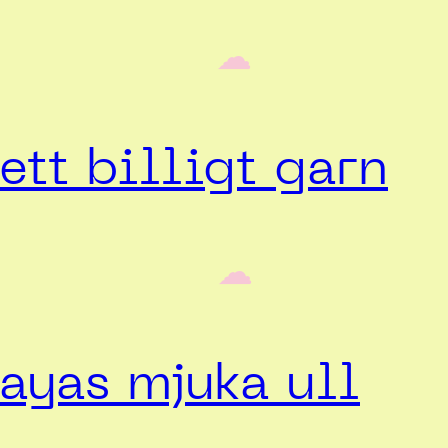
‎ ‎‎ ☁︎‎‎
ett billigt garn
‎ ‎‎ ☁︎‎‎
ayas mjuka ull