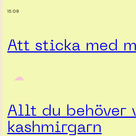
15.09
Att sticka med m
‎ ‎‎ ☁︎‎‎
Allt du behöver 
kashmirgarn