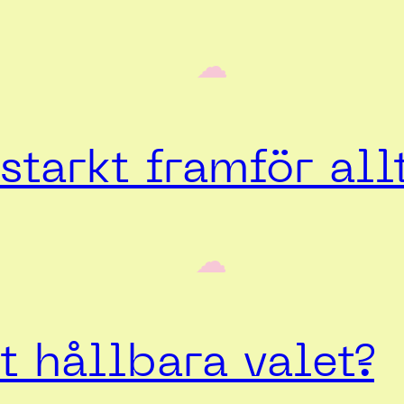
‎ ‎‎ ☁︎‎‎
starkt framför all
‎ ‎‎ ☁︎‎‎
 hållbara valet?