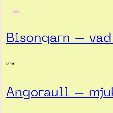
‎ ‎‎ ☁︎‎‎
Bisongarn – vad 
13.09
Angoraull – mjuk