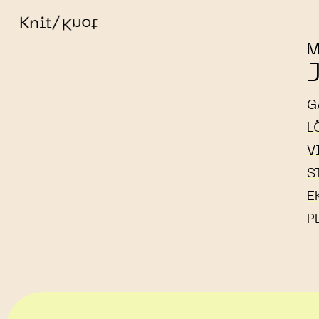
M
G
L
V
S
E
P