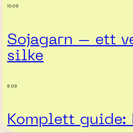
10.09
Sojagarn – ett ve
silke
8.09
Komplett guide: 