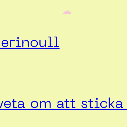
‎ ‎‎ ☁︎‎‎
erinoull
veta om att stick