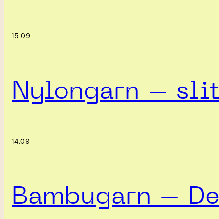
15.09
Nylongarn – slit
14.09
Bambugarn – Det