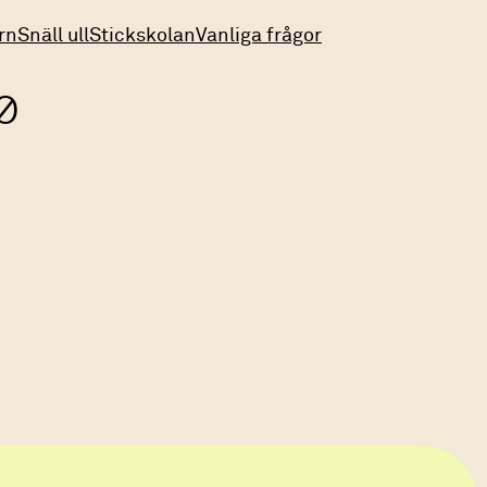
rn
Snäll ull
Stickskolan
Vanliga frågor
0