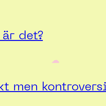
är det?
‎ ‎‎ ☁︎‎‎
t men kontroversi