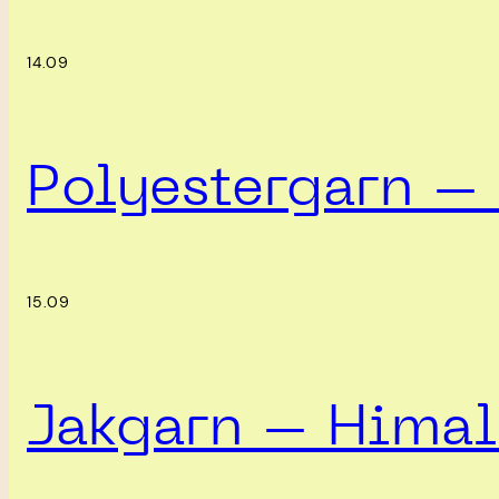
14.09
Polyestergarn – 
15.09
Jakgarn – Himal