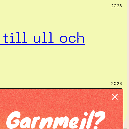
2023
till ull och
2023
Garnmejl?
tickning