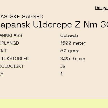
Om ga
AGISKE GARNER
Japansk Uldcrepe Z Nm 3
ARNKLASS
Cobweb
ÖPLÄNGD
1500 meter
IKT
50 gram
TICKSTORLEK
3.25-6 mm
KOLOGISKT
Ja
LY
1