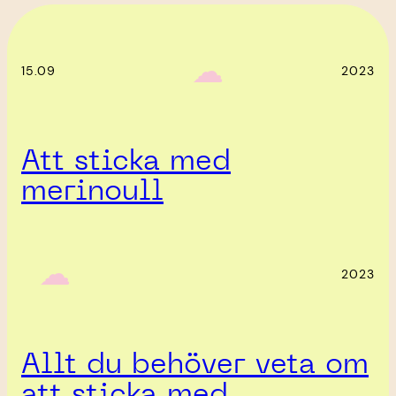
‎ ‎‎ ☁︎‎‎
15.09
2023
Att sticka med
merinoull
‎ ‎‎ ☁︎‎‎
2023
Allt du behöver veta om
att sticka med