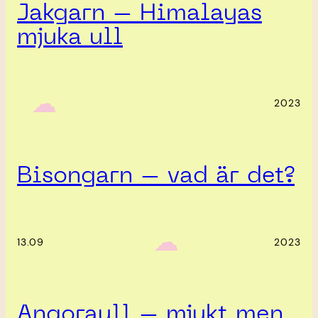
Jakgarn – Himalayas
mjuka ull
‎ ‎‎ ☁︎‎‎
2023
Bisongarn – vad är det?
‎ ‎‎ ☁︎‎‎
13.09
2023
Angoraull – mjukt men