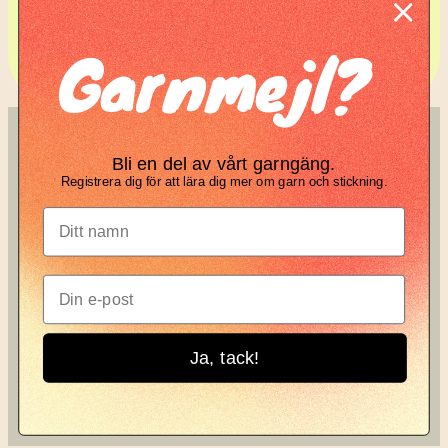
Komplett guide: Lär dig
Garnmejl?
tova din stickning
SÖK
KNIT KNOT
Bli en del av vårt garngäng.
Registrera dig för att lära dig mer om garn och stickning.
Search
Manifesto
Garnbrev
Instagram
Ja, tack!
Knit Knot