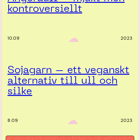
kontroversiellt
‎ ‎‎ ☁︎‎‎
10.09
2023
Sojagarn – ett veganskt
alternativ till ull och
silke
‎ ‎‎ ☁︎‎‎
8.09
2023