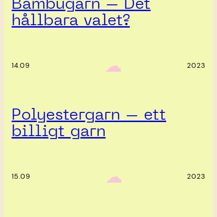
Bambugarn – Det
hållbara valet?
‎ ‎‎ ☁︎‎‎
14.09
2023
Polyestergarn – ett
billigt garn
‎ ‎‎ ☁︎‎‎
15.09
2023