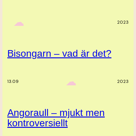
‎ ‎‎ ☁︎‎‎
2023
Bisongarn – vad är det?
‎ ‎‎ ☁︎‎‎
13.09
2023
Angoraull – mjukt men
kontroversiellt