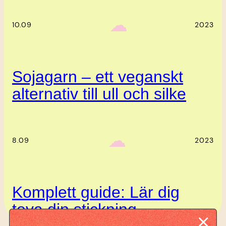
‎ ‎‎ ☁︎‎‎
10.09
2023
Sojagarn – ett veganskt
alternativ till ull och silke
‎ ‎‎ ☁︎‎‎
8.09
2023
Komplett guide: Lär dig
tova din stickning