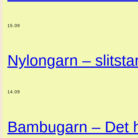
15.09
Nylongarn – slitstar
14.09
Bambugarn – Det h