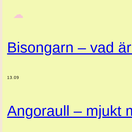
‎ ‎‎ ☁︎‎‎
Bisongarn – vad är
13.09
Angoraull – mjukt m