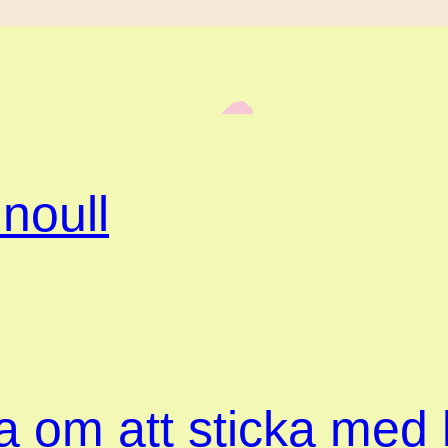
‎ ‎‎ ☁︎‎‎
noull
ta om att sticka med