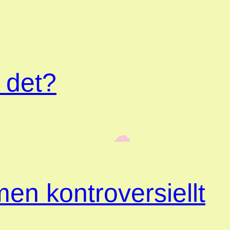
 det?
‎ ‎‎ ☁︎‎‎
en kontroversiellt