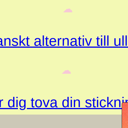
‎ ‎‎ ☁︎‎‎
skt alternativ till ul
‎ ‎‎ ☁︎‎‎
 dig tova din stickn