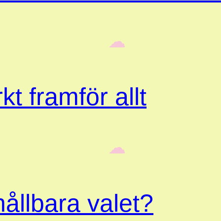
‎ ‎‎ ☁︎‎‎
kt framför allt
‎ ‎‎ ☁︎‎‎
ållbara valet?