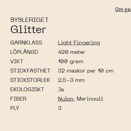
Om ga
SYSLERIGET
Glitter
GARNKLASS
Light Fingering
LÖPLÄNGD
420 meter
VIKT
100 gram
STICKFASTHET
32 maskor per 10 cm
STICKSTORLEK
2.5-3 mm
EKOLOGISKT
Ja
FIBER
Nylon
, Merinoull
PLY
3