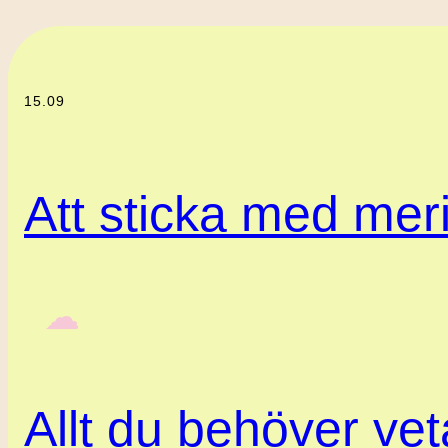
15.09
Att sticka med meri
‎ ‎‎ ☁︎‎‎
Allt du behöver ve