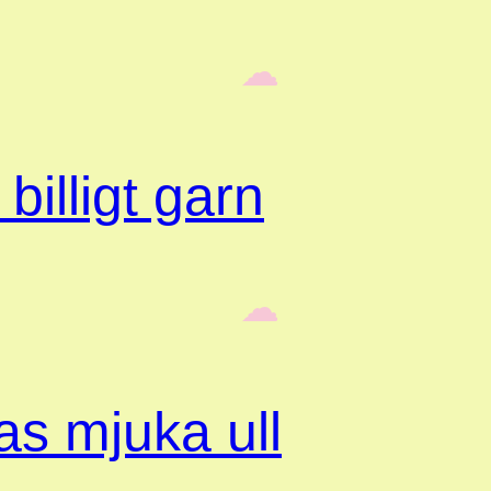
‎ ‎‎ ☁︎‎‎
billigt garn
‎ ‎‎ ☁︎‎‎
s mjuka ull