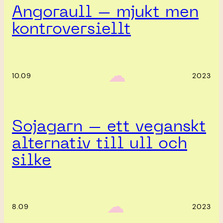
Angoraull – mjukt men
kontroversiellt
‎ ‎‎ ☁︎‎‎
10.09
2023
Sojagarn – ett veganskt
alternativ till ull och
silke
‎ ‎‎ ☁︎‎‎
8.09
2023