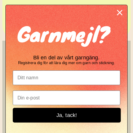
Komplett guide: Lär dig
Garnmejl?
tova din stickning
SÖK
KNIT KNOT
Bli en del av vårt garngäng.
Registrera dig för att lära dig mer om garn och stickning.
Search
Manifesto
Garnbrev
Instagram
Ja, tack!
Knit Knot