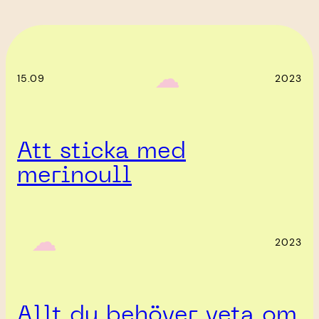
‎ ‎‎ ☁︎‎‎
15.09
2023
Att sticka med
merinoull
‎ ‎‎ ☁︎‎‎
2023
Allt du behöver veta om