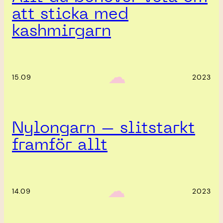
att sticka med
kashmirgarn
‎ ‎‎ ☁︎‎‎
15.09
2023
Nylongarn – slitstarkt
framför allt
‎ ‎‎ ☁︎‎‎
14.09
2023