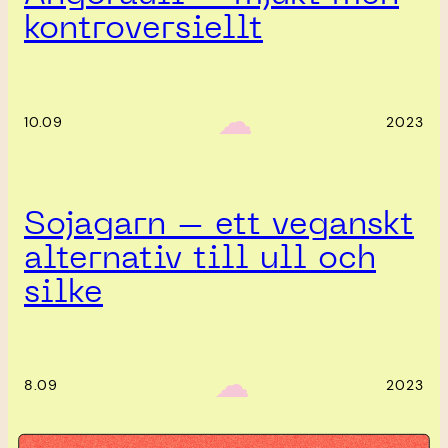
kontroversiellt
‎ ‎‎ ☁︎‎‎
10.09
2023
Sojagarn – ett veganskt
alternativ till ull och
silke
‎ ‎‎ ☁︎‎‎
8.09
2023