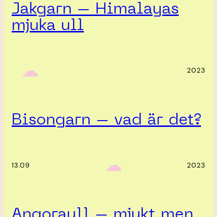
Jakgarn – Himalayas
mjuka ull
‎ ‎‎ ☁︎‎‎
2023
Bisongarn – vad är det?
‎ ‎‎ ☁︎‎‎
13.09
2023
Angoraull – mjukt men