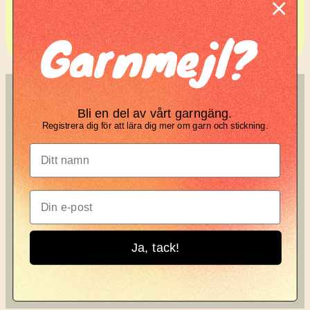
Komplett guide: Lär dig
Garnmejl?
tova din stickning
SÖK
KNIT KNOT
Bli en del av vårt garngäng.
Registrera dig för att lära dig mer om garn och stickning.
Search
Manifesto
Garnbrev
Instagram
Ja, tack!
Knit Knot