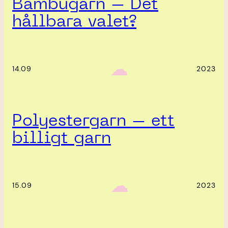
Bambugarn – Det
hållbara valet?
‎ ‎‎ ☁︎‎‎
14.09
2023
Polyestergarn – ett
billigt garn
‎ ‎‎ ☁︎‎‎
15.09
2023