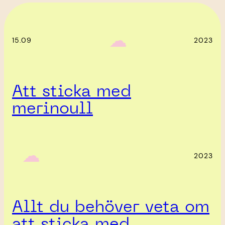
‎ ‎‎ ☁︎‎‎
15.09
2023
Att sticka med
merinoull
‎ ‎‎ ☁︎‎‎
2023
Allt du behöver veta om
att sticka med