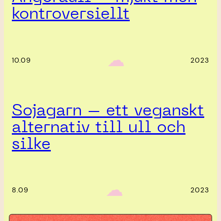
kontroversiellt
‎ ‎‎ ☁︎‎‎
10.09
2023
Sojagarn – ett veganskt
alternativ till ull och
silke
‎ ‎‎ ☁︎‎‎
8.09
2023