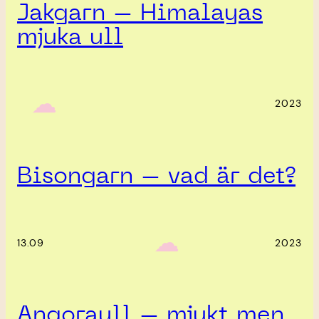
Jakgarn – Himalayas
mjuka ull
‎ ‎‎ ☁︎‎‎
2023
Bisongarn – vad är det?
‎ ‎‎ ☁︎‎‎
13.09
2023
Angoraull – mjukt men