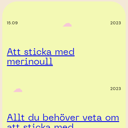
‎ ‎‎ ☁︎‎‎
15.09
2023
Att sticka med
merinoull
‎ ‎‎ ☁︎‎‎
2023
Allt du behöver veta om
att sticka med