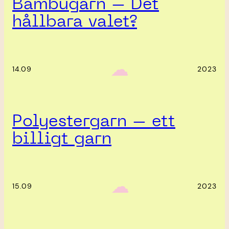
Bambugarn – Det
hållbara valet?
‎ ‎‎ ☁︎‎‎
14.09
2023
Polyestergarn – ett
billigt garn
‎ ‎‎ ☁︎‎‎
15.09
2023