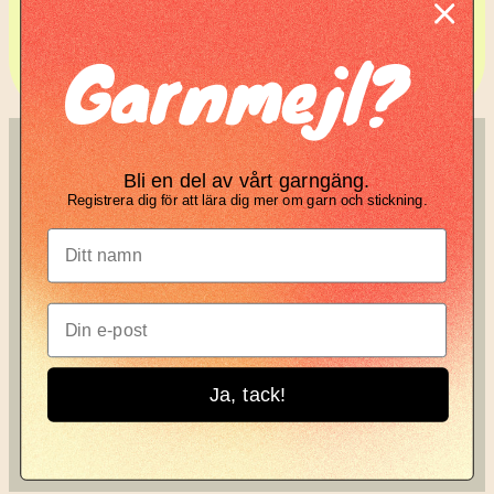
Komplett guide: Lär dig
Garnmejl?
tova din stickning
SÖK
KNIT KNOT
Bli en del av vårt garngäng.
Registrera dig för att lära dig mer om garn och stickning.
Search
Manifesto
Garnbrev
Instagram
Ja, tack!
Knit Knot