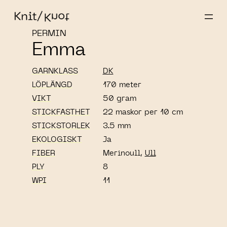
PERMIN
Emma
GARNKLASS
DK
LÖPLÄNGD
170 meter
VIKT
50 gram
STICKFASTHET
22 maskor per 10 cm
STICKSTORLEK
3.5 mm
EKOLOGISKT
Ja
FIBER
Merinoull,
Ull
PLY
8
WPI
11