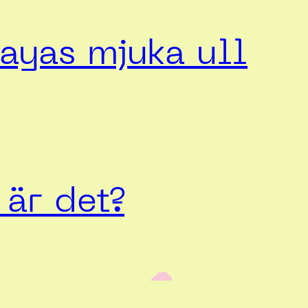
ayas mjuka ull
är det?
‎ ‎‎ ☁︎‎‎