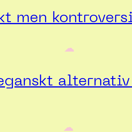
t men kontroversi
‎ ‎‎ ☁︎‎‎
ganskt alternativ 
‎ ‎‎ ☁︎‎‎