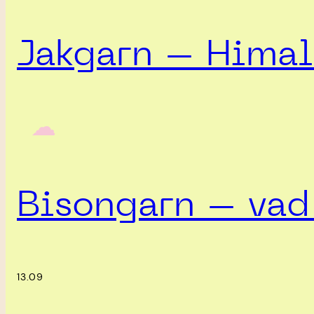
Jakgarn – Himal
‎ ‎‎ ☁︎‎‎
Bisongarn – vad 
13.09