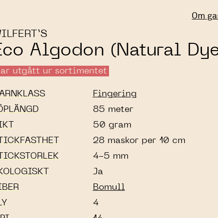
Om ga
ILFERT’S
Eco Algodon (Natural Dye
ar utgått ur sortimentet
ARNKLASS
Fingering
ÖPLÄNGD
85 meter
IKT
50 gram
TICKFASTHET
28 maskor per 10 cm
TICKSTORLEK
4-5 mm
KOLOGISKT
Ja
IBER
Bomull
LY
4