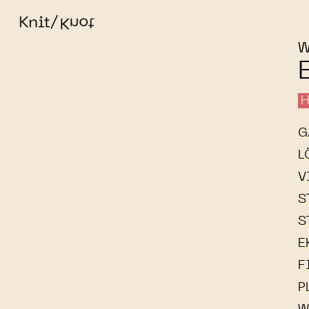
W
H
G
L
V
S
S
E
F
P