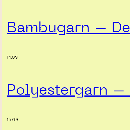
Bambugarn – Det
14.09
Polyestergarn – 
15.09