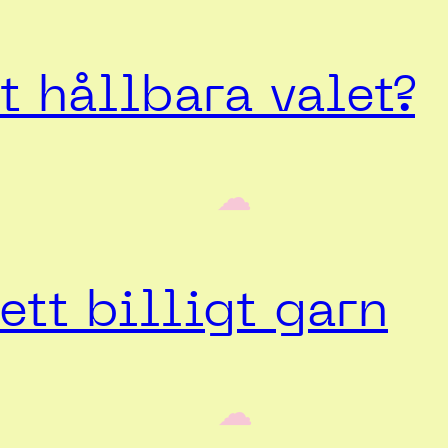
 hållbara valet?
‎ ‎‎ ☁︎‎‎
ett billigt garn
‎ ‎‎ ☁︎‎‎