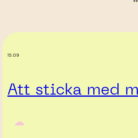
W
15.09
Att sticka med m
‎ ‎‎ ☁︎‎‎