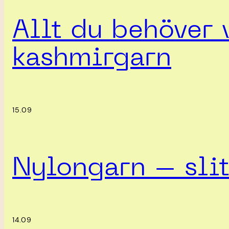
Allt du behöver 
kashmirgarn
15.09
Nylongarn – slit
14.09