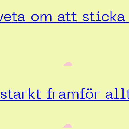
veta om att stick
‎ ‎‎ ☁︎‎‎
starkt framför all
‎ ‎‎ ☁︎‎‎