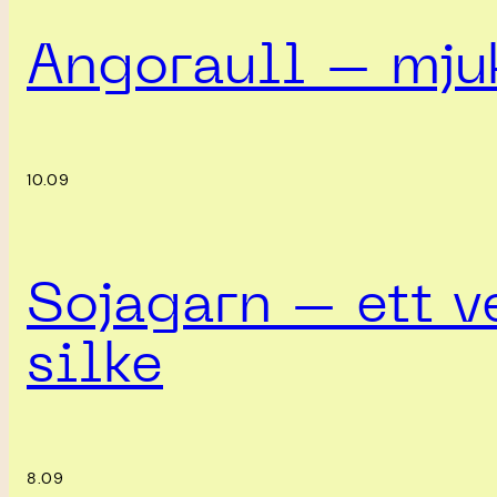
Angoraull – mjuk
10.09
Sojagarn – ett ve
silke
8.09