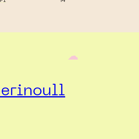
PI
14
‎ ‎‎ ☁︎‎‎
erinoull