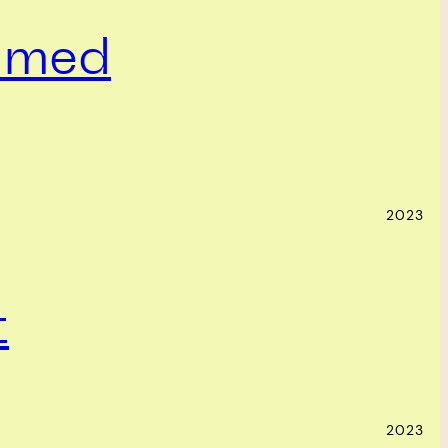
a med
2023
t
2023