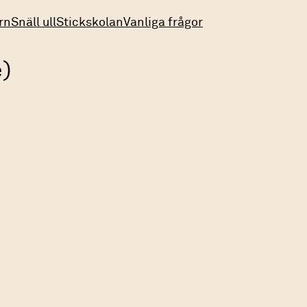
rn
Snäll ull
Stickskolan
Vanliga frågor
)