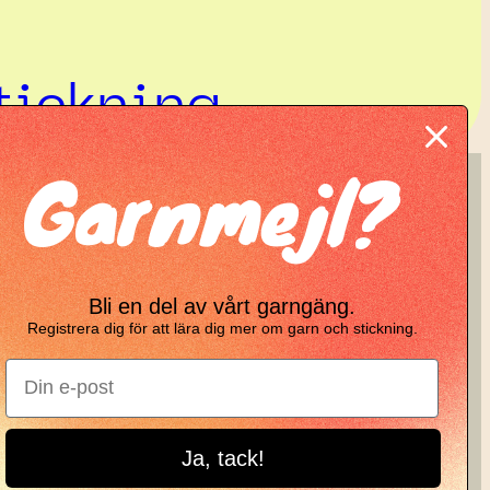
tickning
Garnmejl?
KNIT KNOT
Manifesto
Bli en del av vårt garngäng.
Garnbrev
Registrera dig för att lära dig mer om garn och stickning.
Instagram
Ja, tack!