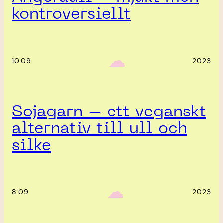
kontroversiellt
‎ ‎‎ ☁︎‎‎
10.09
2023
Sojagarn – ett veganskt
alternativ till ull och
silke
‎ ‎‎ ☁︎‎‎
8.09
2023