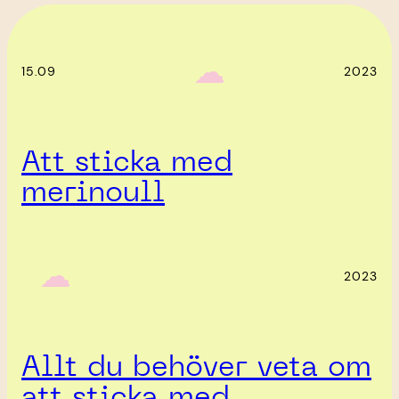
‎ ‎‎ ☁︎‎‎
15.09
2023
Att sticka med
merinoull
‎ ‎‎ ☁︎‎‎
2023
Allt du behöver veta om
att sticka med