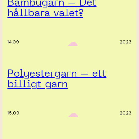
Bambugarn – Det
hållbara valet?
‎ ‎‎ ☁︎‎‎
14.09
2023
Polyestergarn – ett
billigt garn
‎ ‎‎ ☁︎‎‎
15.09
2023