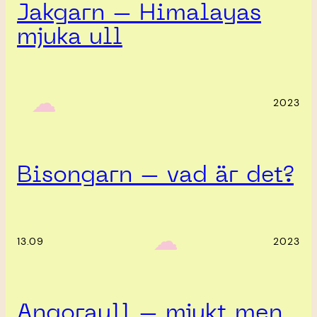
Jakgarn – Himalayas
mjuka ull
‎ ‎‎ ☁︎‎‎
2023
Bisongarn – vad är det?
‎ ‎‎ ☁︎‎‎
13.09
2023
Angoraull – mjukt men