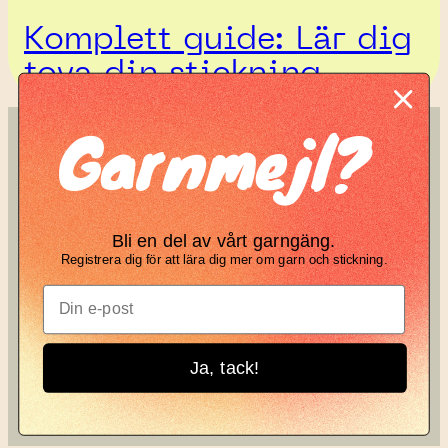
Komplett guide: Lär dig
tova din stickning
Garnmejl?
SÖK
KNIT KNOT
Search
Manifesto
Bli en del av vårt garngäng.
Garnbrev
Registrera dig för att lära dig mer om garn och stickning.
Instagram
Ja, tack!
Knit Knot