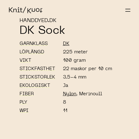
HANDDYED.DK
DK Sock
GARNKLASS
DK
LÖPLÄNGD
225 meter
VIKT
100 gram
STICKFASTHET
22 maskor per 10 cm
STICKSTORLEK
3.5-4 mm
EKOLOGISKT
Ja
FIBER
Nylon
, Merinoull
PLY
8
WPI
11