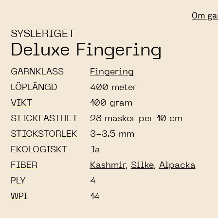
Om ga
SYSLERIGET
Deluxe Fingering
GARNKLASS
Fingering
LÖPLÄNGD
400 meter
VIKT
100 gram
STICKFASTHET
28 maskor per 10 cm
STICKSTORLEK
3-3.5 mm
EKOLOGISKT
Ja
FIBER
Kashmir
,
Silke
,
Alpacka
PLY
4
WPI
14