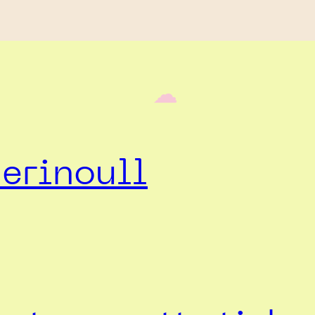
‎ ‎‎ ☁︎‎‎
erinoull