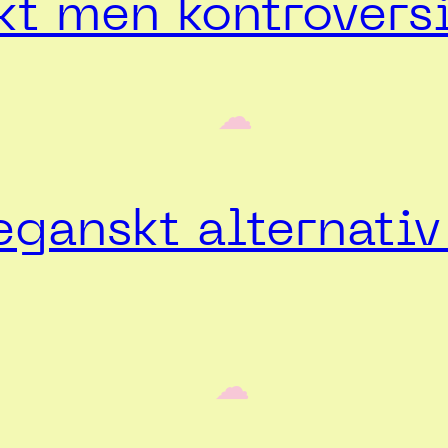
t men kontroversi
‎ ‎‎ ☁︎‎‎
ganskt alternativ 
‎ ‎‎ ☁︎‎‎