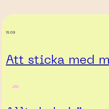
15.09
Att sticka med m
‎ ‎‎ ☁︎‎‎