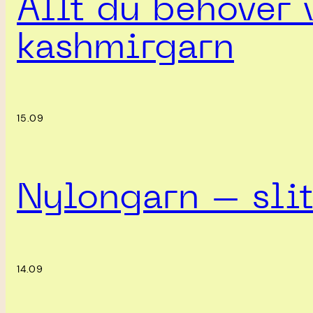
Allt du behöver 
kashmirgarn
15.09
Nylongarn – slit
14.09