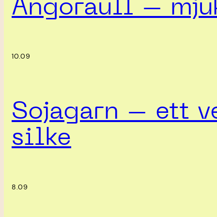
Angoraull – mjuk
10.09
Sojagarn – ett ve
silke
8.09