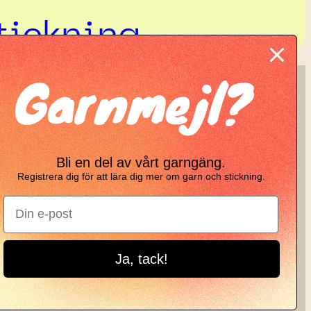
tickning
Garnmejl?
KNIT KNOT
Manifesto
Bli en del av vårt garngäng.
Garnbrev
Registrera dig för att lära dig mer om garn och stickning.
Instagram
Ja, tack!