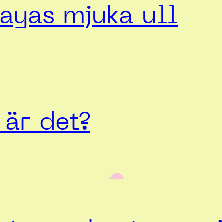
ayas mjuka ull
är det?
‎ ‎‎ ☁︎‎‎