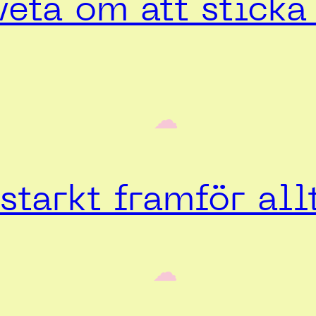
veta om att stick
‎ ‎‎ ☁︎‎‎
starkt framför all
‎ ‎‎ ☁︎‎‎