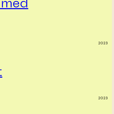
a med
2023
t
2023