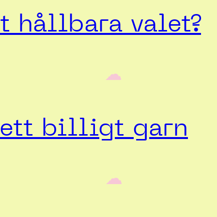
 hållbara valet?
‎ ‎‎ ☁︎‎‎
ett billigt garn
‎ ‎‎ ☁︎‎‎