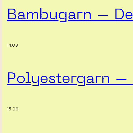
Bambugarn – Det
14.09
Polyestergarn – 
15.09