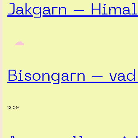
Jakgarn – Himal
‎ ‎‎ ☁︎‎‎
Bisongarn – vad 
13.09