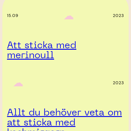
‎ ‎‎ ☁︎‎‎
15.09
2023
Att sticka med
merinoull
‎ ‎‎ ☁︎‎‎
2023
Allt du behöver veta om
att sticka med