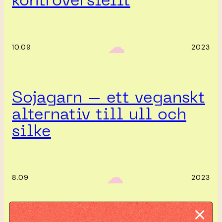
kontroversiellt
‎ ‎‎ ☁︎‎‎
10.09
2023
Sojagarn – ett veganskt
alternativ till ull och
silke
‎ ‎‎ ☁︎‎‎
8.09
2023