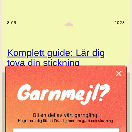
‎ ‎‎ ☁︎‎‎
8.09
2023
Komplett guide: Lär dig
tova din stickning
Garnmejl?
SÖK
KNIT KNOT
Search
Manifesto
Bli en del av vårt garngäng.
Garnbrev
Registrera dig för att lära dig mer om garn och stickning.
Instagram