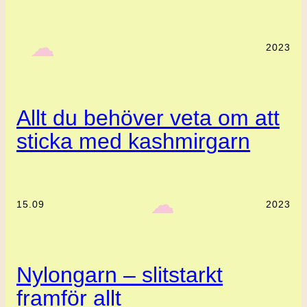
‎ ‎‎ ☁︎‎‎
2023
Allt du behöver veta om att
sticka med kashmirgarn
‎ ‎‎ ☁︎‎‎
15.09
2023
Nylongarn – slitstarkt
framför allt