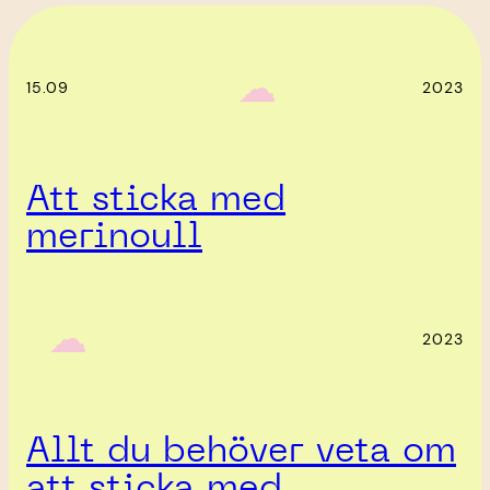
‎ ‎‎ ☁︎‎‎
15.09
2023
Att sticka med
merinoull
‎ ‎‎ ☁︎‎‎
2023
Allt du behöver veta om
att sticka med