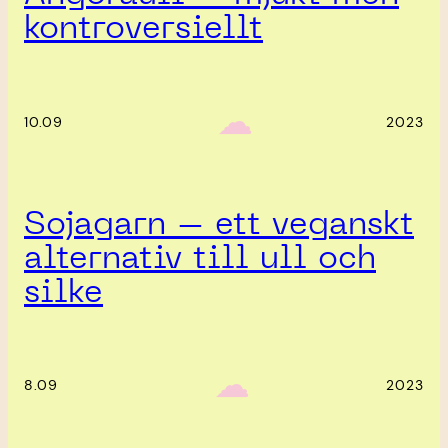
kontroversiellt
‎ ‎‎ ☁︎‎‎
10.09
2023
Sojagarn – ett veganskt
alternativ till ull och
silke
‎ ‎‎ ☁︎‎‎
8.09
2023