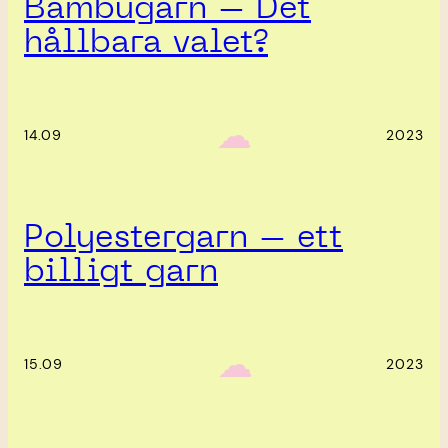
Bambugarn – Det
hållbara valet?
‎ ‎‎ ☁︎‎‎
14.09
2023
Polyestergarn – ett
billigt garn
‎ ‎‎ ☁︎‎‎
15.09
2023