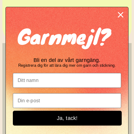
Komplett guide: Lär dig
Garnmejl?
tova din stickning
SÖK
KNIT KNOT
Bli en del av vårt garngäng.
Registrera dig för att lära dig mer om garn och stickning.
Search
Manifesto
Garnbrev
Instagram
Ja, tack!
Knit Knot