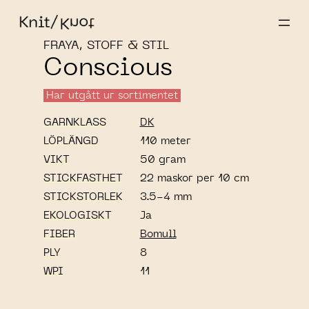
FRAYA, STOFF & STIL
Conscious
Har utgått ur sortimentet
GARNKLASS
DK
LÖPLÄNGD
110 meter
VIKT
50 gram
STICKFASTHET
22 maskor per 10 cm
STICKSTORLEK
3.5-4 mm
EKOLOGISKT
Ja
FIBER
Bomull
PLY
8
WPI
11