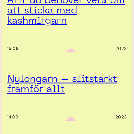
Allt du behöver veta om
att sticka med
kashmirgarn
‎ ‎‎ ☁︎‎‎
15.09
2023
Nylongarn – slitstarkt
framför allt
‎ ‎‎ ☁︎‎‎
14.09
2023