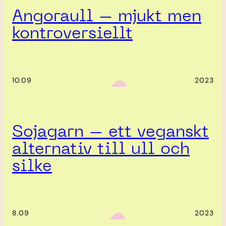
Angoraull – mjukt men
kontroversiellt
‎ ‎‎ ☁︎‎‎
10.09
2023
Sojagarn – ett veganskt
alternativ till ull och
silke
‎ ‎‎ ☁︎‎‎
8.09
2023