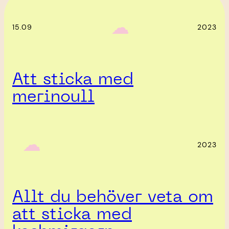
‎ ‎‎ ☁︎‎‎
15.09
2023
Att sticka med
merinoull
‎ ‎‎ ☁︎‎‎
2023
Allt du behöver veta om
att sticka med