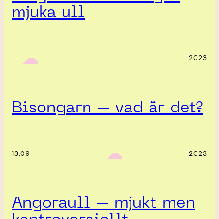
mjuka ull
‎ ‎‎ ☁︎‎‎
2023
Bisongarn – vad är det?
‎ ‎‎ ☁︎‎‎
13.09
2023
Angoraull – mjukt men