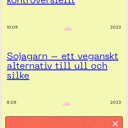
kontroversiellt
‎ ‎‎ ☁︎‎‎
10.09
2023
Sojagarn – ett veganskt
alternativ till ull och
silke
‎ ‎‎ ☁︎‎‎
8.09
2023