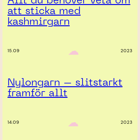
Allt du behöver veta om
att sticka med
kashmirgarn
‎ ‎‎ ☁︎‎‎
15.09
2023
Nylongarn – slitstarkt
framför allt
‎ ‎‎ ☁︎‎‎
14.09
2023