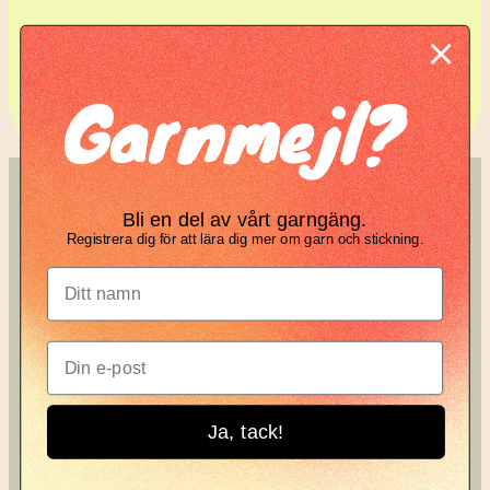
Komplett guide: Lär dig
Garnmejl?
tova din stickning
SÖK
KNIT KNOT
Bli en del av vårt garngäng.
Registrera dig för att lära dig mer om garn och stickning.
Search
Manifesto
Garnbrev
Instagram
Ja, tack!
Knit Knot