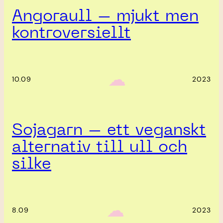
Angoraull – mjukt men
kontroversiellt
‎ ‎‎ ☁︎‎‎
10.09
2023
Sojagarn – ett veganskt
alternativ till ull och
silke
‎ ‎‎ ☁︎‎‎
8.09
2023