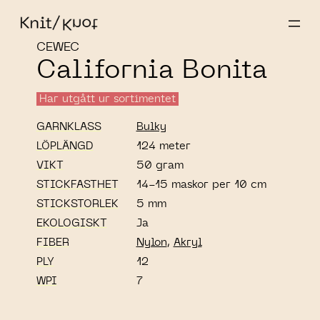
CEWEC
California Bonita
Har utgått ur sortimentet
GARNKLASS
Bulky
LÖPLÄNGD
124 meter
VIKT
50 gram
STICKFASTHET
14-15 maskor per 10 cm
STICKSTORLEK
5 mm
EKOLOGISKT
Ja
FIBER
Nylon
,
Akryl
PLY
12
WPI
7