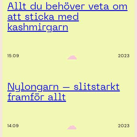
Allt du behöver veta om
att sticka med
kashmirgarn
‎ ‎‎ ☁︎‎‎
15.09
2023
Nylongarn – slitstarkt
framför allt
‎ ‎‎ ☁︎‎‎
14.09
2023