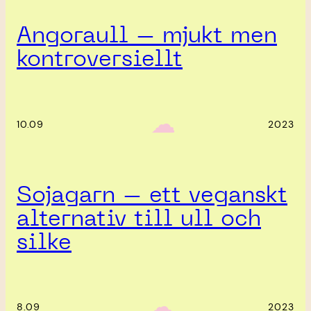
Angoraull – mjukt men
kontroversiellt
‎ ‎‎ ☁︎‎‎
10.09
2023
Sojagarn – ett veganskt
alternativ till ull och
silke
‎ ‎‎ ☁︎‎‎
8.09
2023