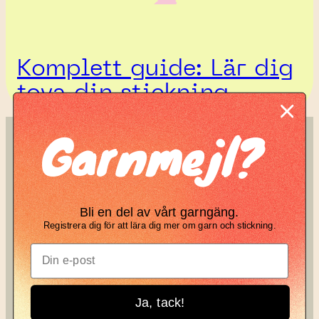
Komplett guide: Lär dig
tova din stickning
Garnmejl?
SÖK
KNIT KNOT
Search
Manifesto
Bli en del av vårt garngäng.
Garnbrev
Registrera dig för att lära dig mer om garn och stickning.
Instagram
Ja, tack!