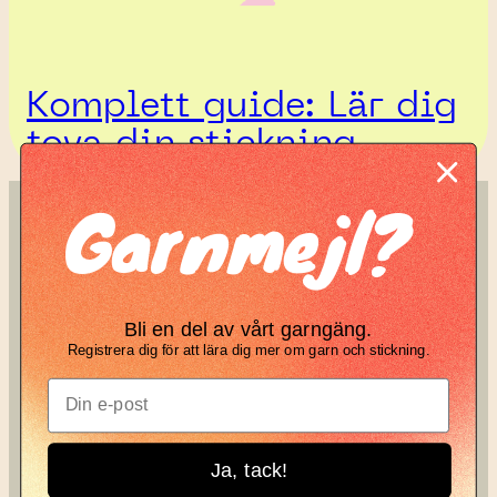
Komplett guide: Lär dig
tova din stickning
Garnmejl?
SÖK
KNIT KNOT
Search
Manifesto
Bli en del av vårt garngäng.
Garnbrev
Registrera dig för att lära dig mer om garn och stickning.
Instagram
Ja, tack!