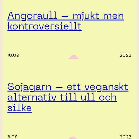
Angoraull – mjukt men
kontroversiellt
‎ ‎‎ ☁︎‎‎
10.09
2023
Sojagarn – ett veganskt
alternativ till ull och
silke
‎ ‎‎ ☁︎‎‎
8.09
2023