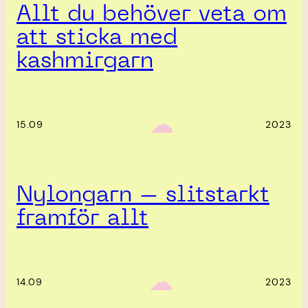
Allt du behöver veta om
att sticka med
kashmirgarn
‎ ‎‎ ☁︎‎‎
15.09
2023
Nylongarn – slitstarkt
framför allt
‎ ‎‎ ☁︎‎‎
14.09
2023