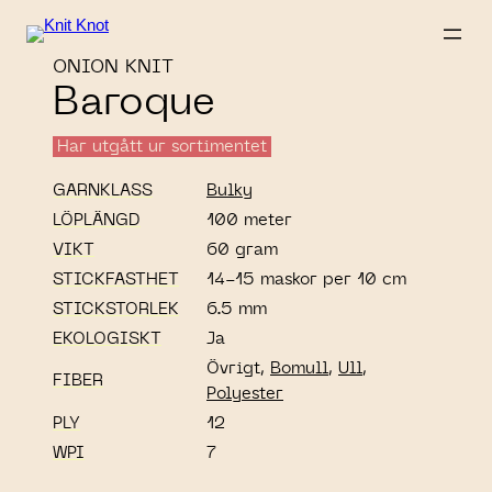
ONION KNIT
Baroque
Har utgått ur sortimentet
GARNKLASS
Bulky
LÖPLÄNGD
100 meter
VIKT
60 gram
STICKFASTHET
14-15 maskor per 10 cm
STICKSTORLEK
6.5 mm
EKOLOGISKT
Ja
Övrigt,
Bomull
,
Ull
,
FIBER
Polyester
PLY
12
WPI
7