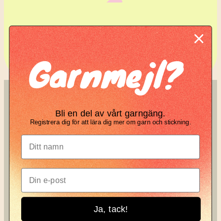
Komplett guide: Lär dig
Garnmejl?
tova din stickning
SÖK
KNIT KNOT
Bli en del av vårt garngäng.
Search
Registrera dig för att lära dig mer om garn och stickning.
Manifesto
Garnbrev
Instagram
Ja, tack!