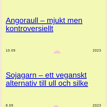
Angoraull – mjukt men
kontroversiellt
‎ ‎‎ ☁︎‎‎
10.09
2023
Sojagarn – ett veganskt
alternativ till ull och silke
‎ ‎‎ ☁︎‎‎
8.09
2023