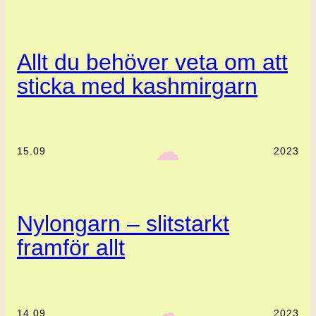
Allt du behöver veta om att
sticka med kashmirgarn
‎ ‎‎ ☁︎‎‎
15.09
2023
Nylongarn – slitstarkt
framför allt
‎ ‎‎ ☁︎‎‎
14.09
2023