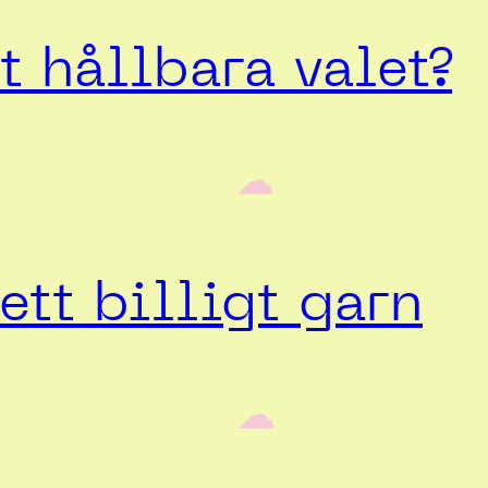
 hållbara valet?
‎ ‎‎ ☁︎‎‎
ett billigt garn
‎ ‎‎ ☁︎‎‎