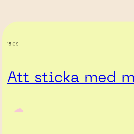
15.09
Att sticka med m
‎ ‎‎ ☁︎‎‎