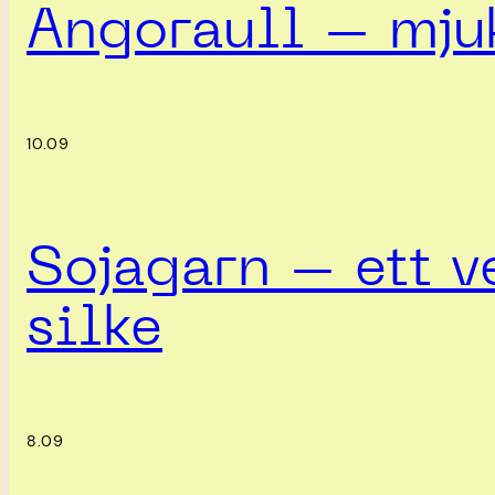
Angoraull – mjuk
10.09
Sojagarn – ett ve
silke
8.09