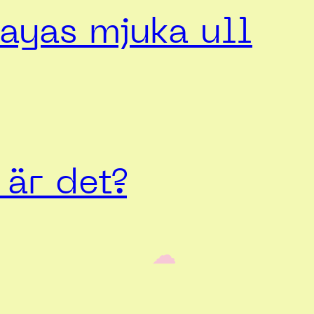
ayas mjuka ull
är det?
‎ ‎‎ ☁︎‎‎