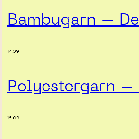
Bambugarn – Det
14.09
Polyestergarn – 
15.09