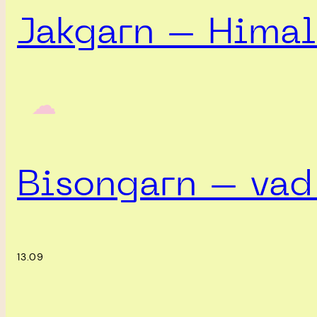
Jakgarn – Himal
‎ ‎‎ ☁︎‎‎
Bisongarn – vad 
13.09