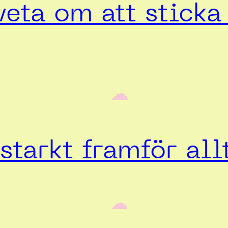
veta om att stick
‎ ‎‎ ☁︎‎‎
starkt framför all
‎ ‎‎ ☁︎‎‎