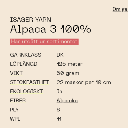
Om ga
ISAGER YARN
Alpaca 3 100%
Har utgått ur sortimentet
GARNKLASS
DK
LÖPLÄNGD
125 meter
VIKT
50 gram
STICKFASTHET
22 maskor per 10 cm
EKOLOGISKT
Ja
FIBER
Alpacka
PLY
8
WPI
11