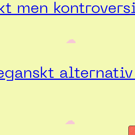
t men kontroversi
‎ ‎‎ ☁︎‎‎
ganskt alternativ 
‎ ‎‎ ☁︎‎‎