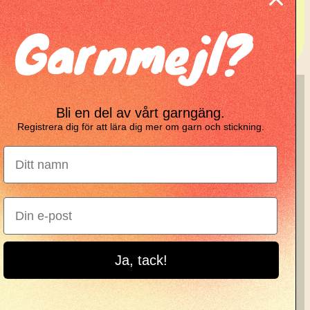
Garnmejl?
tickning
KNIT KNOT
Bli en del av vårt garngäng.
Registrera dig för att lära dig mer om garn och stickning.
Manifesto
Garnbrev
Instagram
Ja, tack!