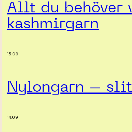
Allt du behöver 
kashmirgarn
15.09
Nylongarn – slit
14.09