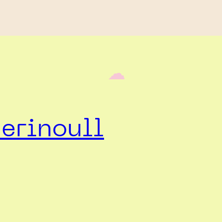
‎ ‎‎ ☁︎‎‎
erinoull