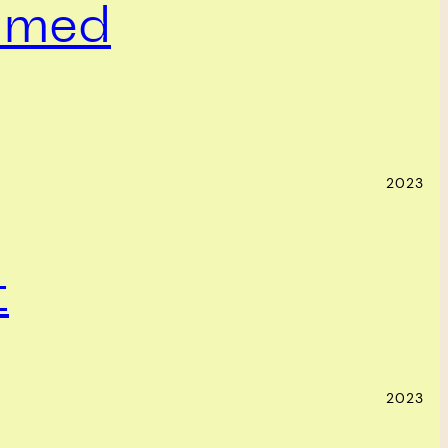
a med
2023
t
2023