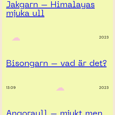
Jakgarn – Himalayas
mjuka ull
‎ ‎‎ ☁︎‎‎
2023
Bisongarn – vad är det?
‎ ‎‎ ☁︎‎‎
13.09
2023
Angoraull – mjukt men