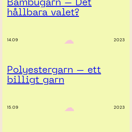
Bambugarn – Det
hållbara valet?
‎ ‎‎ ☁︎‎‎
14.09
2023
Polyestergarn – ett
billigt garn
‎ ‎‎ ☁︎‎‎
15.09
2023