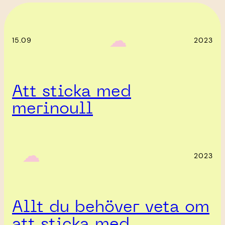
‎ ‎‎ ☁︎‎‎
15.09
2023
Att sticka med
merinoull
‎ ‎‎ ☁︎‎‎
2023
Allt du behöver veta om
att sticka med