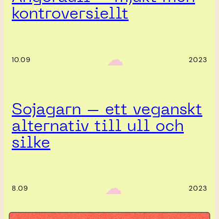
kontroversiellt
‎ ‎‎ ☁︎‎‎
10.09
2023
Sojagarn – ett veganskt
alternativ till ull och
silke
‎ ‎‎ ☁︎‎‎
8.09
2023