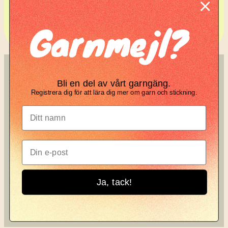
Komplett guide: Lär dig
Garnmejl?
tova din stickning
SÖK
KNIT KNOT
Bli en del av vårt garngäng.
Registrera dig för att lära dig mer om garn och stickning.
Search
Manifesto
Garnbrev
Instagram
Ja, tack!
Knit Knot