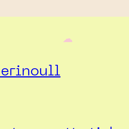
‎ ‎‎ ☁︎‎‎
erinoull