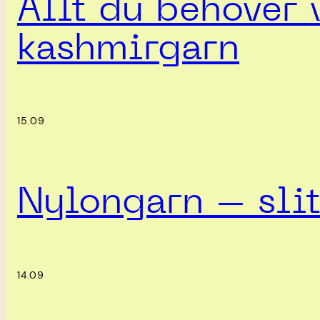
Allt du behöver 
kashmirgarn
15.09
Nylongarn – slit
14.09