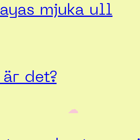
ayas mjuka ull
är det?
‎ ‎‎ ☁︎‎‎