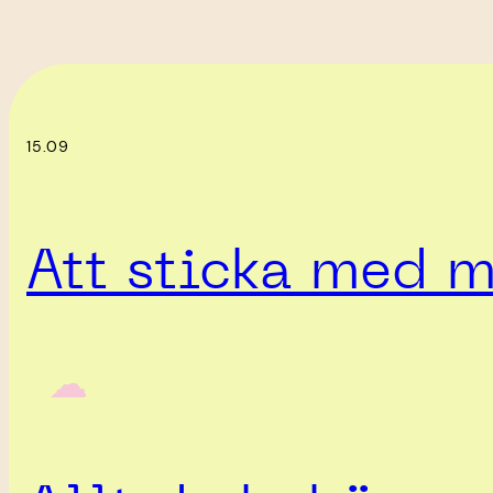
15.09
Att sticka med m
‎ ‎‎ ☁︎‎‎