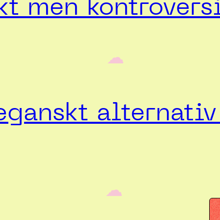
t men kontroversi
‎ ‎‎ ☁︎‎‎
ganskt alternativ 
‎ ‎‎ ☁︎‎‎