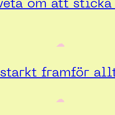
veta om att stick
‎ ‎‎ ☁︎‎‎
starkt framför all
‎ ‎‎ ☁︎‎‎