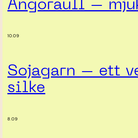
Angoraull – mjuk
10.09
Sojagarn – ett ve
silke
8.09