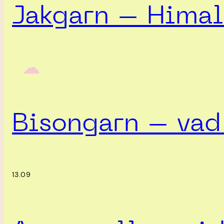
Jakgarn – Himal
‎ ‎‎ ☁︎‎‎
Bisongarn – vad 
13.09