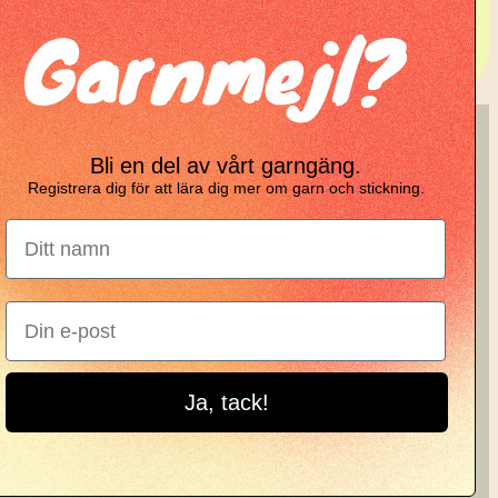
Garnmejl?
tickning
KNIT KNOT
Bli en del av vårt garngäng.
Registrera dig för att lära dig mer om garn och stickning.
Manifesto
Garnbrev
Instagram
Ja, tack!