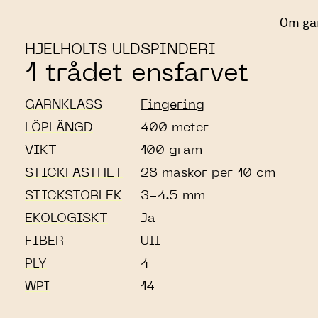
Om ga
HJELHOLTS ULDSPINDERI
1 trådet ensfarvet
GARNKLASS
Fingering
LÖPLÄNGD
400 meter
VIKT
100 gram
STICKFASTHET
28 maskor per 10 cm
STICKSTORLEK
3-4.5 mm
EKOLOGISKT
Ja
FIBER
Ull
PLY
4
WPI
14