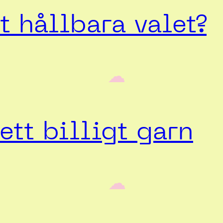
 hållbara valet?
‎ ‎‎ ☁︎‎‎
ett billigt garn
‎ ‎‎ ☁︎‎‎