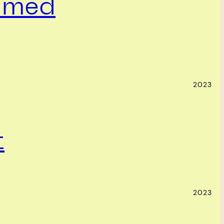
a med
2023
t
2023