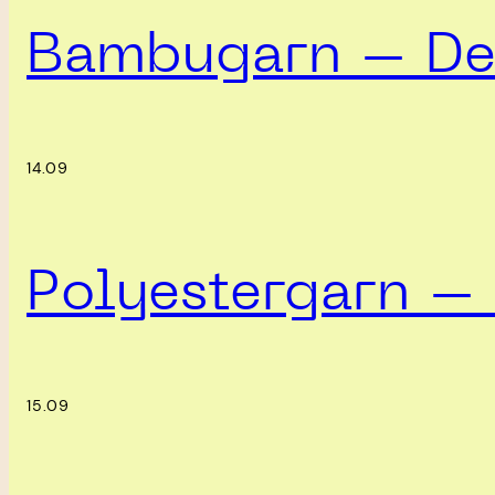
Bambugarn – Det
14.09
Polyestergarn – 
15.09