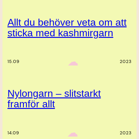
Allt du behöver veta om att
sticka med kashmirgarn
‎ ‎‎ ☁︎‎‎
15.09
2023
Nylongarn – slitstarkt
framför allt
‎ ‎‎ ☁︎‎‎
14.09
2023