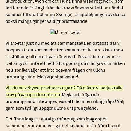
ullproduktion. Även om det i Kina finns vissa regelverk (som
fortfarande är långt ifrån de krav vi är vana vid att se när det
kommer till djurhållning i Sverige), är uppföljningen av dessa
också många gånger väldigt bristfällande.
Vi arbetar just nu med att sammanställa en databas där vi
hoppas att du som medveten konsument lättare ska kunna
ta ställning till om ett garn är etiskt försvarsbart eller inte.
Det är tyvärr inte ett helt lätt uppdrag då många varumärken
helt sonika väljer att inte besvara frågan om ullens
ursprungsland. Men vi jobbar vidare!
Vill du se schysst producerat garn? Då måste vi börja ställa
krav på garnproducenterna.
Mejla och fråga när
ursprungsland inte anges, visa att det är en viktig fråga! Välj
garn som tydligt uppger ullens ursprungsland.
Det finns idag ett antal garnföretag som idag öppet
kommunicerar var ullen i garnet kommer ifrån. Våra favorit