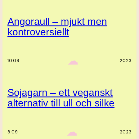
Angoraull – mjukt men
kontroversiellt
‎ ‎‎ ☁︎‎‎
10.09
2023
Sojagarn – ett veganskt
alternativ till ull och silke
‎ ‎‎ ☁︎‎‎
8.09
2023