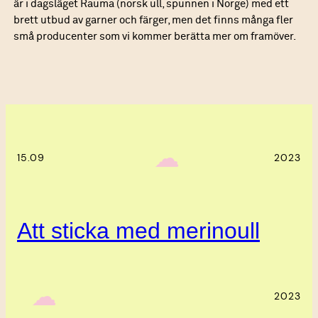
är i dagsläget Rauma (norsk ull, spunnen i Norge) med ett
brett utbud av garner och färger, men det finns många fler
små producenter som vi kommer berätta mer om framöver.
‎ ‎‎ ☁︎‎‎
15.09
2023
Att sticka med merinoull
‎ ‎‎ ☁︎‎‎
2023