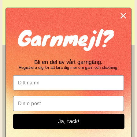
Komplett guide: Lär dig
Garnmejl?
tova din stickning
SÖK
KNIT KNOT
Bli en del av vårt garngäng.
Registrera dig för att lära dig mer om garn och stickning.
Search
Manifesto
Garnbrev
Instagram
Ja, tack!
Knit Knot